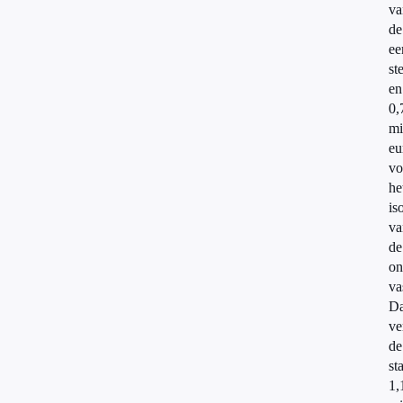
va
de
ee
st
en
0,
mi
eu
vo
he
is
va
de
on
va
Da
ve
de
st
1,