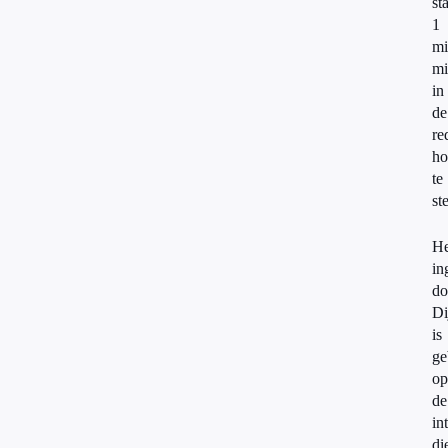
st
1
mi
mi
in
de
re
ho
te
st
He
in
do
Di
is
ge
op
de
in
di