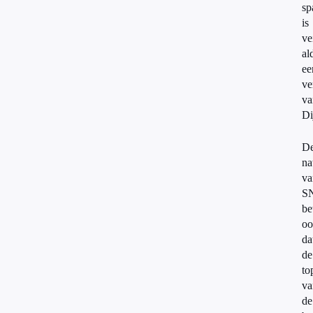
sp
is
ve
al
ee
ve
va
Di
D
na
va
S
be
oo
da
de
to
va
de