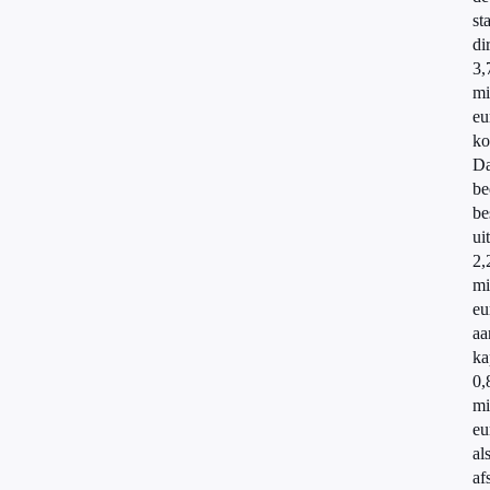
st
di
3,
mi
eu
ko
Da
be
be
uit
2,
mi
eu
aa
ka
0,
mi
eu
al
af