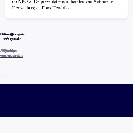
op NPO 2. De presentatie is in handen van Antoinette
Hertsenberg en Fons Hendriks.
Home
Actueel
Uitzendingen
Reacties
Programma-
Veelgestelde
informatie
vragen
Algemene
Privacy
Cookies
voorwaarden
statements