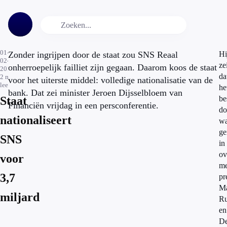
01-
Zonder ingrijpen door de staat zou SNS Reaal
Hi
02-
ze
onherroepelijk failliet zijn gegaan. Daarom koos de staat
2013
da
2
min.
voor het uiterste middel: volledige nationalisatie van de
leestijd
he
bank. Dat zei minister Jeroen Dijsselbloem van
Staat
be
Financiën vrijdag in een persconferentie.
do
nationaliseert
w
g
SNS
in
ov
voor
me
3,7
pr
M
miljard
Ru
en
D