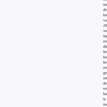
na
de
kr
va
20
we
in
en
di
he
ka
he
re
ge
o
de
ee
ba
te
na