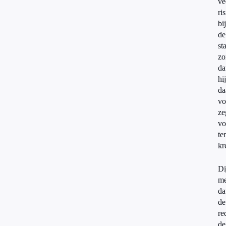
ve
ri
bij
de
st
zo
da
hij
da
vo
ze
vo
te
kr
Di
me
da
de
re
de