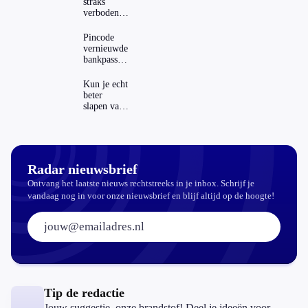
straks
verboden?
Dit zijn de
regels in
Pincode
Nederland
vernieuwde
en het
bankpassen
buitenland
zichtbaar in
ING-app:
Kun je echt
is dat wel
beter
veilig?
slapen van
slaapthee?
Radar nieuwsbrief
Ontvang het laatste nieuws rechtstreeks in je inbox. Schrijf je
vandaag nog in voor onze nieuwsbrief en blijf altijd op de hoogte!
E-mailadres:
Tip de redactie
Jouw suggestie, onze brandstof! Deel je ideeën voor