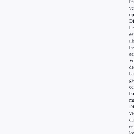
ba
ve
op
Di
he
ee
ni
be
aa
Vo
de
ba
ge
ee
bo
ma
Di
ve
da
ee
lo