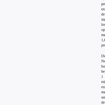
pr
en
de
st
lo
op
me
1,
pr
D
Ne
ba
be
1
mi
eu
m
aa
de