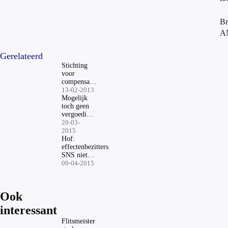
Br
A
Gerelateerd
Stichting
voor
compensatie
SNS
13-02-2013
Participatie
Mogelijk
Certificaten
toch geen
opgericht
vergoeding
SNS-
20-03-
beleggers
2015
Hof:
effectenbezitters
SNS niet
benadeeeld
09-04-2015
Ook
interessant
Flitsmeister