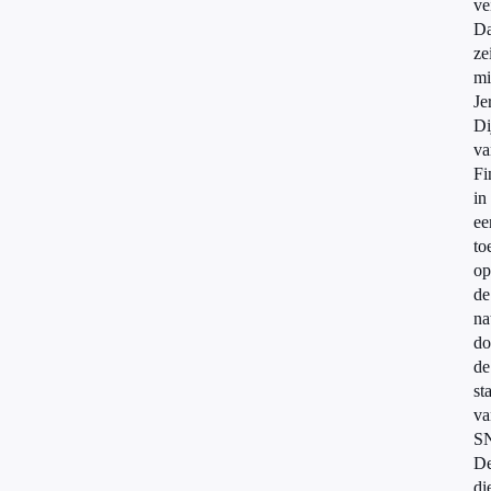
ve
Da
ze
mi
Je
Di
va
Fi
in
ee
to
op
de
na
do
de
st
va
S
D
di