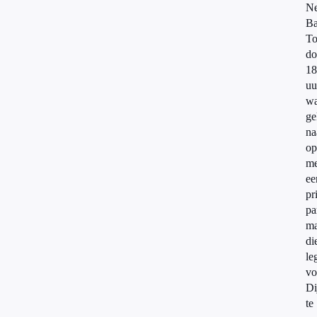
Ne
Ba
To
do
18
uu
w
ge
na
op
me
ee
pr
pa
ma
di
le
vo
Di
te