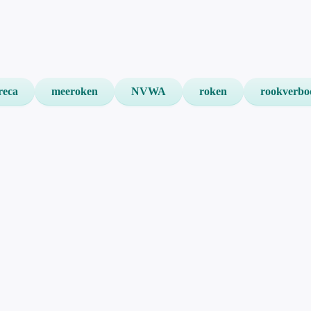
reca
meeroken
NVWA
roken
rookverbo