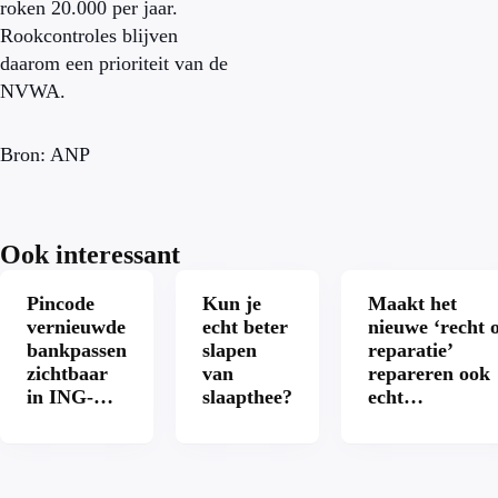
roken 20.000 per jaar.
Rookcontroles blijven
daarom een prioriteit van de
NVWA.
Bron: ANP
Ook interessant
Pincode
Kun je
Maakt het
vernieuwde
echt beter
nieuwe ‘recht 
bankpassen
slapen
reparatie’
zichtbaar
van
repareren ook
in ING-
slaapthee?
echt
app: is dat
aantrekkelijke
wel veilig?