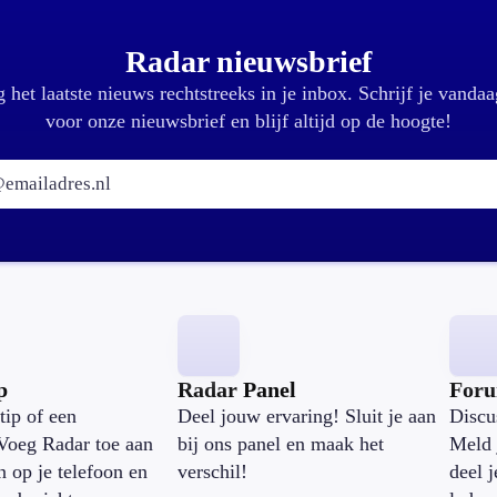
Radar nieuwsbrief
 het laatste nieuws rechtstreeks in je inbox. Schrijf je vandaa
voor onze nieuwsbrief en blijf altijd op de hoogte!
E-mailadres:
p
Radar Panel
For
tip of een
Deel jouw ervaring! Sluit je aan
Discu
Voeg Radar toe aan
bij ons panel en maak het
Meld 
n op je telefoon en
verschil!
deel 