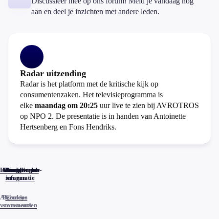
Discussieer mee op ons forum! Meld je vandaag nog
aan en deel je inzichten met andere leden.
Radar uitzending
Radar is het platform met de kritische kijk op
consumentenzaken. Het televisieprogramma is
elke
maandag om 20:25
uur live te zien bij AVROTROS
op NPO 2. De presentatie is in handen van Antoinette
Hertsenberg en Fons Hendriks.
Home
Actueel
Uitzendingen
Reacties
Programma-
Veelgestelde
informatie
vragen
Algemene
Privacy
Cookies
voorwaarden
statements