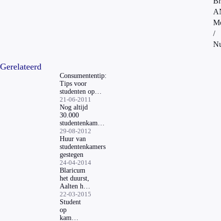
Br
A
Me
/
Nu
Gerelateerd
Consumententip:
Tips voor
studenten op
kamerjacht
21-06-2011
Nog altijd
30.000
studentenkamers
te weinig
29-08-2012
Huur van
studentenkamers
gestegen
24-04-2014
Blaricum
het duurst,
Aalten het
goedkoopst
22-03-2015
Student
op
kamers