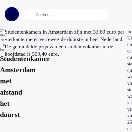
27-
Studentenkamers in Amsterdam zijn met 33,80 euro per
In
06-
Ut
vierkante meter verreweg de duurste in heel Nederland.
2014
oo
1
min.
De gemiddelde prijs van een studentenkamer in de
leestijd
ee
hoofdstad is 559,40 euro.
Studentenkamer
du
st
Amsterdam
qu
wo
met
vo
st
afstand
wo
het
ka
ve
duurst
vo
25
eu