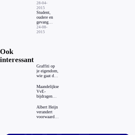
wordt
28-04-
afgezet
2015
Student,
oudere en
gevangene
onder 1
24-08-
dak
2015
Ook
interessant
Graffiti op
je eigendom,
wie gaat dat
betalen?
Maandelijkse
VvE-
bijdragen
stijgen: heeft
dat invloed
Albert Heijn
op je
verandert
hypotheek?
voorwaarden
koopzegels:
mag dat
zomaar?