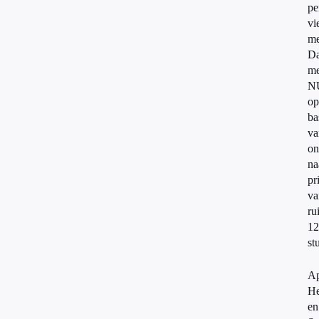
pe
vi
me
Da
me
NU
op
ba
va
on
na
pr
va
ru
12
st
Ap
He
en