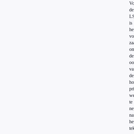
Vo
de
L
is
he
vo
za
o
de
oo
va
de
ho
pr
w
te
ne
na
he
te