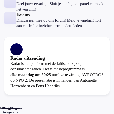
Deel jouw ervaring! Sluit je aan bij ons panel en maak
het verschil!
Forum
Discussieer mee op ons forum! Meld je vandaag nog
aan en deel je inzichten met andere leden.
Radar uitzending
Radar is het platform met de kritische kijk op
consumentenzaken. Het televisieprogramma is
elke
maandag om 20:25
uur live te zien bij AVROTROS
op NPO 2. De presentatie is in handen van Antoinette
Hertsenberg en Fons Hendriks.
Home
Actueel
Uitzendingen
Reacties
Programma-
Veelgestelde
informatie
vragen