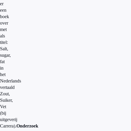
er
een
boek
over
met
als
titel:
Salt,
sugar,
fat
in
het
Nederlands
vertaald
Zout,
Suiker,
Vet
(bij
uitgeverij
Carrera).
Onderzoek