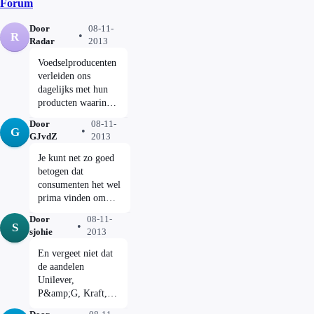
Forum
Door
08-11-
R
Radar
2013
Voedselproducenten
verleiden ons
dagelijks met hun
producten waarin
alles draait om zout,
Door
08-11-
suiker en vet. Hoe
G
GJvdZ
2013
verslavend zijn
ongezonde
Je kunt net zo goed
producten eigenlijk?
betogen dat
De Amerikaanse
consumenten het wel
onderzoeksjournalist
prima vinden om
Michael Moss legt
zich als makke
Door
08-11-
uit hoe de
schapen te laten
S
sjohie
2013
voedselindustrie
volstoppen met die
wetenschap en
rommel. Om dan
En vergeet niet dat
marketing inzet om
later "de industrie"
de aandelen
consumenten
de schuld te geven,
Unilever,
afhankelijk te
zodat ze vooral maar
P&amp;G, Kraft,
maken en te houden
geen eigen
Nestlé etc, net als