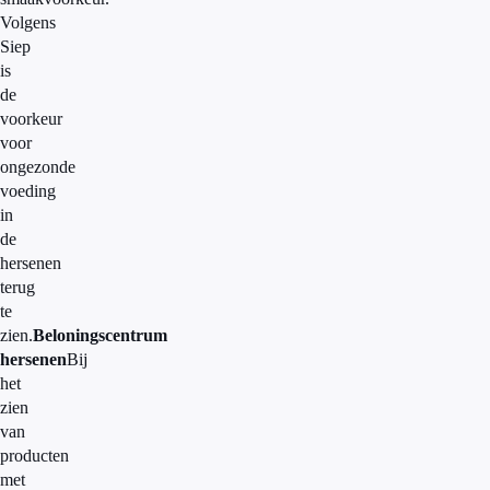
Volgens
Siep
is
de
voorkeur
voor
ongezonde
voeding
in
de
hersenen
terug
te
zien.
Beloningscentrum
hersenen
Bij
het
zien
van
producten
met