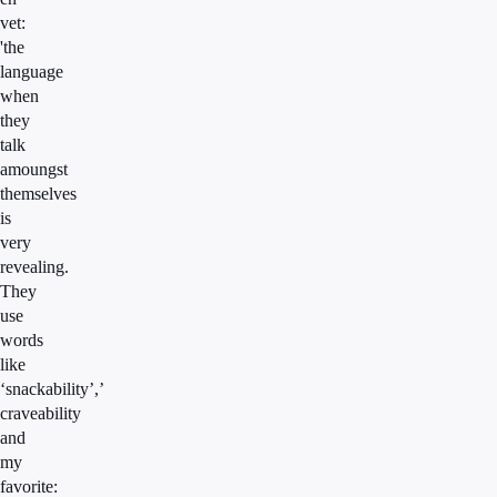
vet:
'the
language
when
they
talk
amoungst
themselves
is
very
revealing.
They
use
words
like
‘snackability’,’
craveability
and
my
favorite: