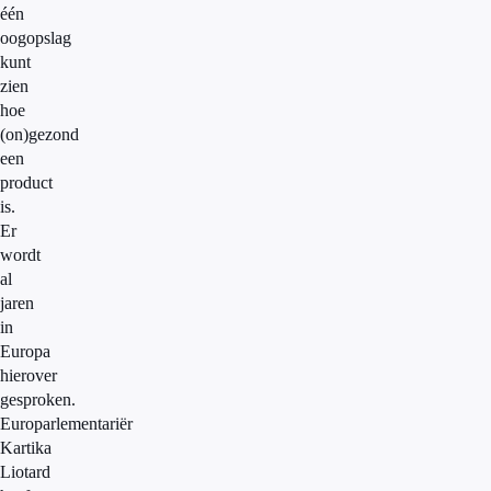
één
oogopslag
kunt
zien
hoe
(on)gezond
een
product
is.
Er
wordt
al
jaren
in
Europa
hierover
gesproken.
Europarlementariër
Kartika
Liotard