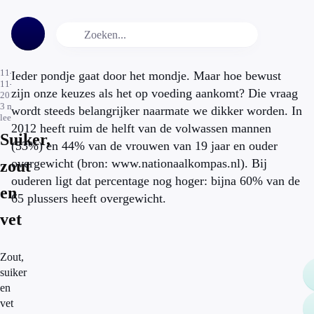
11-
Ieder pondje gaat door het mondje. Maar hoe bewust
11-
zijn onze keuzes als het op voeding aankomt? Die vraag
2013
3
min.
wordt steeds belangrijker naarmate we dikker worden. In
leestijd
2012 heeft ruim de helft van de volwassen mannen
Suiker,
(53%) en 44% van de vrouwen van 19 jaar en ouder
overgewicht (bron: www.nationaalkompas.nl). Bij
zout
ouderen ligt dat percentage nog hoger: bijna 60% van de
en
65 plussers heeft overgewicht.
vet
Zout,
suiker
en
vet