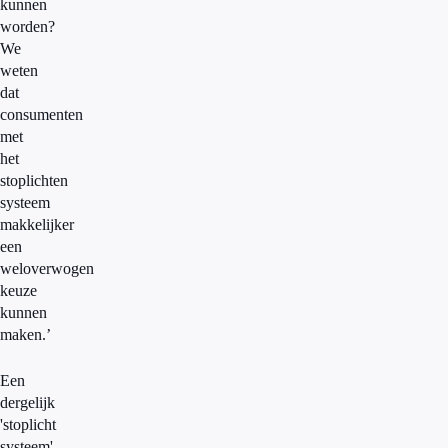
kunnen
worden?
We
weten
dat
consumenten
met
het
stoplichten
systeem
makkelijker
een
weloverwogen
keuze
kunnen
maken.’
Een
dergelijk
'stoplicht
systeem'