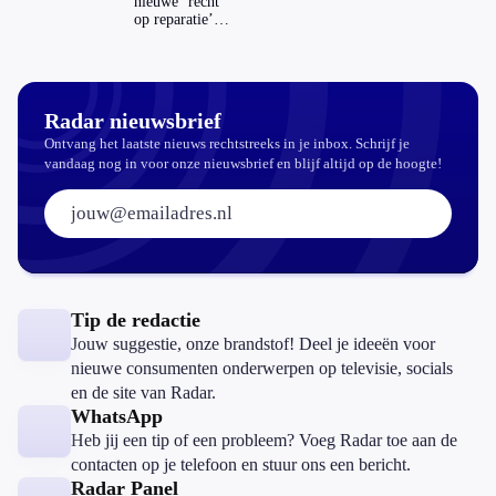
nieuwe ‘recht
dragend deel van de
op reparatie’
repareren ook
hele verrotte
echt
constructie, maar
aantrekkelijker?
dat willen ze liever
niet weten volgens
Radar nieuwsbrief
mij.. 😉
Ontvang het laatste nieuws rechtstreeks in je inbox. Schrijf je
vandaag nog in voor onze nieuwsbrief en blijf altijd op de hoogte!
E-mailadres:
Tip de redactie
Jouw suggestie, onze brandstof! Deel je ideeën voor
nieuwe consumenten onderwerpen op televisie, socials
en de site van Radar.
WhatsApp
Heb jij een tip of een probleem? Voeg Radar toe aan de
contacten op je telefoon en stuur ons een bericht.
Radar Panel