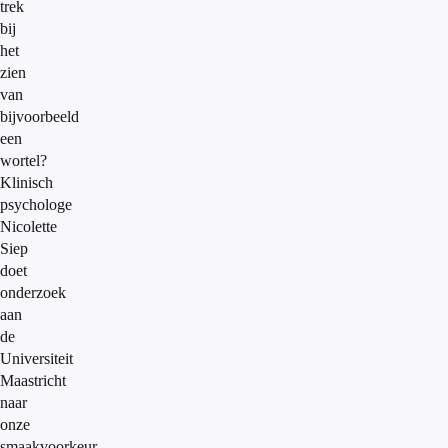
trek
bij
het
zien
van
bijvoorbeeld
een
wortel?
Klinisch
psychologe
Nicolette
Siep
doet
onderzoek
aan
de
Universiteit
Maastricht
naar
onze
smaakvoorkeur.