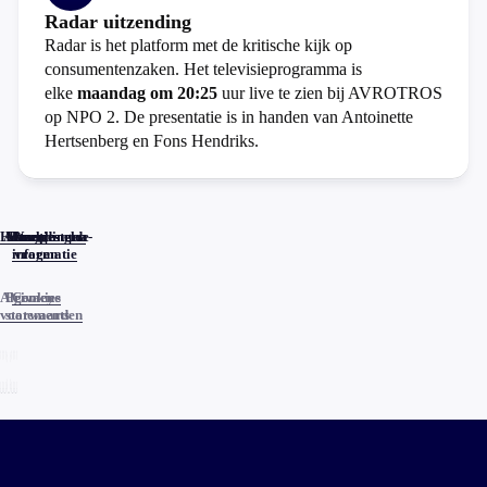
Radar uitzending
Radar is het platform met de kritische kijk op
consumentenzaken. Het televisieprogramma is
elke
maandag om 20:25
uur live te zien bij AVROTROS
op NPO 2. De presentatie is in handen van Antoinette
Hertsenberg en Fons Hendriks.
Home
Actueel
Uitzendingen
Reacties
Programma-
Veelgestelde
informatie
vragen
Algemene
Privacy
Cookies
voorwaarden
statements