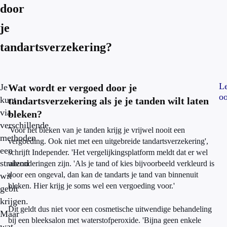
door
je
tandartsverzekering?
L
Je
Wat wordt er vergoed door je
oo
kunt
tandartsverzekering als je je tanden wilt laten
via
bleken?
verschillende
'Voor het bleken van je tanden krijg je vrijwel nooit een
methoden
vergoeding. Ook niet met een uitgebreide tandartsverzekering',
een
schrijft Independer. 'Het vergelijkingsplatform meldt dat er wel
stralend
uitzonderingen zijn. 'Als je tand of kies bijvoorbeeld verkleurd is
door een ongeval, dan kan de tandarts je tand van binnenuit
wit
bleken. Hier krijg je soms wel een vergoeding voor.'
gebit
krijgen.
Dit geldt dus niet voor een cosmetische uitwendige behandeling
Maar
bij een bleeksalon met waterstofperoxide. 'Bijna geen enkele
wat