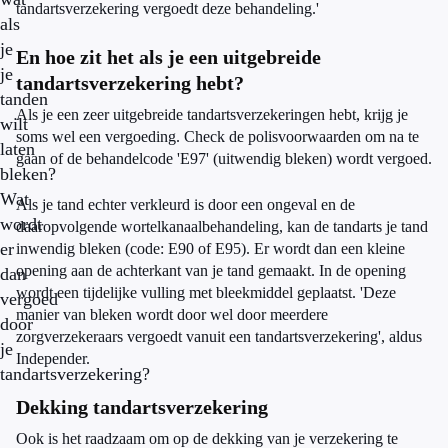
tandartsverzekering vergoedt deze behandeling.'
als
je
En hoe zit het als je een uitgebreide
je
tandartsverzekering hebt?
tanden
Als je een zeer uitgebreide tandartsverzekeringen hebt, krijg je
wilt
soms wel een vergoeding. Check de polisvoorwaarden om na te
laten
gaan of de behandelcode 'E97' (uitwendig bleken) wordt vergoed.
bleken?
Wat
Als je tand echter verkleurd is door een ongeval en de
wordt
daaropvolgende wortelkanaalbehandeling, kan de tandarts je tand
er
inwendig bleken (code: E90 of E95). Er wordt dan een kleine
opening aan de achterkant van je tand gemaakt. In de opening
dan
wordt een tijdelijke vulling met bleekmiddel geplaatst. 'Deze
vergoed
manier van bleken wordt door wel door meerdere
door
zorgverzekeraars vergoedt vanuit een tandartsverzekering', aldus
je
Independer.
tandartsverzekering?
Dekking tandartsverzekering
Ook is het raadzaam om op de dekking van je verzekering te