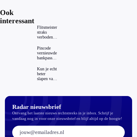
Ook
interessant
Flitsmeister
straks
verboden?
Dit zijn de
regels in
Pincode
Nederland
vernieuwde
en het
bankpassen
buitenland
zichtbaar in
ING-app:
Kun je echt
is dat wel
beter
veilig?
slapen van
slaapthee?
Radar nieuwsbrief
Ontvang het laatste nieuws rechtstreeks in je inbox. Schrijf je
vandaag nog in voor onze nieuwsbrief en blijf altijd op de hoogte!
E-mailadres: