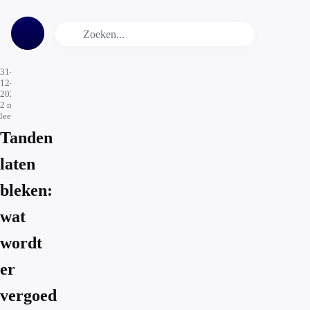
31-
12-
2020
2
min.
leestijd
Tanden
laten
bleken:
wat
wordt
er
vergoed