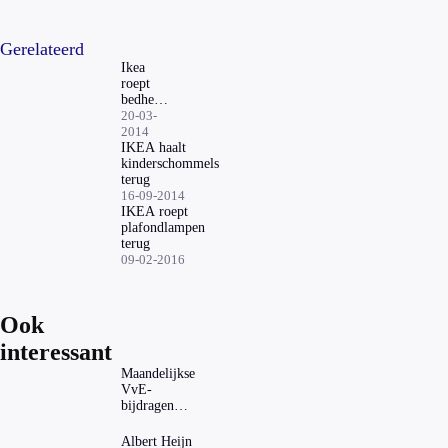
Gerelateerd
Ikea
roept
bedhemel
terug
20-03-
2014
IKEA haalt
kinderschommels
terug
16-09-2014
IKEA roept
plafondlampen
terug
09-02-2016
Ook
interessant
Maandelijkse
VvE-
bijdragen
stijgen: heeft
dat invloed
Albert Heijn