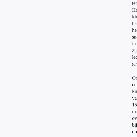
te
He
ki
ha
he
sn
in
zi
le
ge
O
ee
ki
va
15
m
ov
bi
do