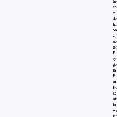
he
sn
va
de
la
o
zi
ne
te
Be
ge
ge
in
Eu
ma
I
ze
ni
in
we
la