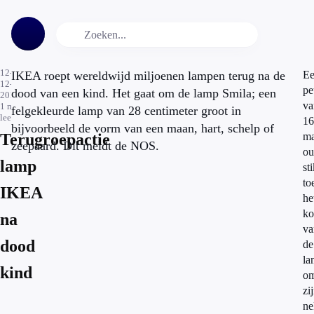
12-
IKEA roept wereldwijd miljoenen lampen terug na de
E
12-
pe
dood van een kind. Het gaat om de lamp Smila; een
2013
va
1
min.
felgekleurde lamp van 28 centimeter groot in
leestijd
16
bijvoorbeeld de vorm van een maan, hart, schelp of
Terugroepactie
m
zeepaard. Dit meldt de NOS.
ou
lamp
st
to
IKEA
he
ko
na
va
dood
de
la
kind
o
zi
ne