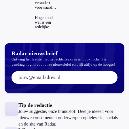
op je
verandert
hypotheek?
voorwaarden
koopzegels:
mag dat
Hoge nood:
zomaar?
wat is een
redelijke
prijs voor
een openbaar
toilet?
Radar nieuwsbrief
Ontvang het laatste nieuws rechtstreeks in je inbox. Schrijf je
vandaag nog in voor onze nieuwsbrief en blijf altijd op de hoogte!
E-mailadres:
Tip de redactie
Jouw suggestie, onze brandstof! Deel je ideeën voor
nieuwe consumenten onderwerpen op televisie, socials
en de site van Radar.