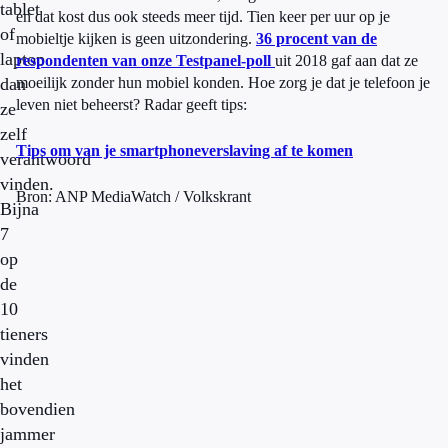
tablet
en dat kost dus ook steeds meer tijd. Tien keer per uur op je
of
mobieltje kijken is geen uitzondering.
36 procent van de
laptop
respondenten van onze Testpanel-poll
uit 2018 gaf aan dat ze
dan
moeilijk zonder hun mobiel konden. Hoe zorg je dat je telefoon je
leven niet beheerst? Radar geeft tips:
ze
zelf
Tips om van je smartphoneverslaving af te komen
verantwoord
vinden.
Bron: ANP MediaWatch / Volkskrant
Bijna
7
op
de
10
tieners
vinden
het
bovendien
jammer