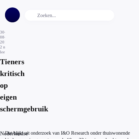
30-
08-
2019
2
min.
leestijd
Tieners
kritisch
op
eigen
schermgebruik
Nederlandse
Dat blijkt uit onderzoek van I&O Research onder thuiswonende