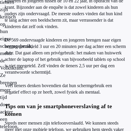
kinderen en jongeren tussen de 10 en 22 jaar, in opdracht van de
tieners
krant. Bijzonder aan de enquête is dat zowel kinderen als hun
zijn
ouders zijn ondervraagd. De meeste ouders vinden dat hun kind
kritisch
te lang achter een beeldscherm zit, maar verrassender is dat
op
kinderen dat zelf ook vinden.
hun
eigen
De 569 ondervraagde kinderen en jongeren brengen naar eigen
schermgebruik,
zeggen gemiddeld 3 uur en 20 minuten per dag achter een scherm
meldt
door. Dat gaat alleen om privégebruik: het maken van huiswerk
achter de laptop of het gebruik van bijvoorbeeld tablets op school
de
is niet meegeteld. Zelf vinden de tieners 2,5 uur per dag een
Volkskrant.
verantwoorde schermtijd.
Ze
brengen
Veel tieners denken bovendien dat hun schermgebruik een
meer
negatief effect op ze heeft, zowel fysiek als mentaal.
tijd
door
Tips om van je smartphoneverslaving af te
achter
komen
een
Steeds meer mensen zijn telefoonverslaafd. We kunnen steeds
telefoon,
meer met onze mobiele telefoon, we gebruiken hem steeds vaker