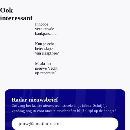
Ook
interessant
Pincode
vernieuwde
bankpassen
zichtbaar in
ING-app: is dat
Kun je echt
wel veilig?
beter slapen
van slaapthee?
Maakt het
nieuwe ‘recht
op reparatie’
repareren ook
echt
aantrekkelijker?
Radar nieuwsbrief
Ontvang het laatste nieuws rechtstreeks in je inbox. Schrijf je
vandaag nog in voor onze nieuwsbrief en blijf altijd op de hoogte!
E-mailadres: