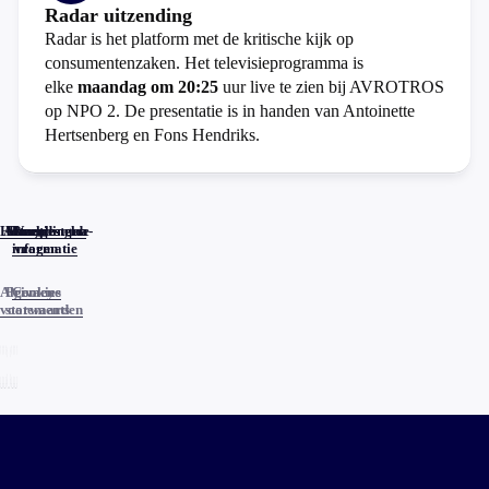
Radar uitzending
Radar is het platform met de kritische kijk op
consumentenzaken. Het televisieprogramma is
elke
maandag om 20:25
uur live te zien bij AVROTROS
op NPO 2. De presentatie is in handen van Antoinette
Hertsenberg en Fons Hendriks.
Home
Actueel
Uitzendingen
Reacties
Programma-
Veelgestelde
informatie
vragen
Algemene
Privacy
Cookies
voorwaarden
statements