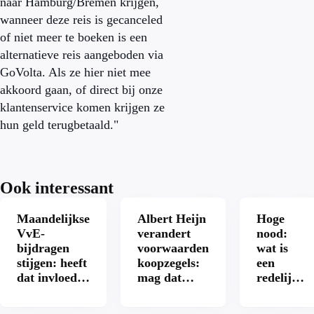
naar Hamburg/Bremen krijgen,
wanneer deze reis is gecanceled
of niet meer te boeken is een
alternatieve reis aangeboden via
GoVolta. Als ze hier niet mee
akkoord gaan, of direct bij onze
klantenservice komen krijgen ze
hun geld terugbetaald."
Ook interessant
Maandelijkse
Albert Heijn
Hoge
VvE-
verandert
nood:
bijdragen
voorwaarden
wat is
stijgen: heeft
koopzegels:
een
dat invloed
mag dat
redelijke
op je
zomaar?
prijs
hypotheek?
voor een