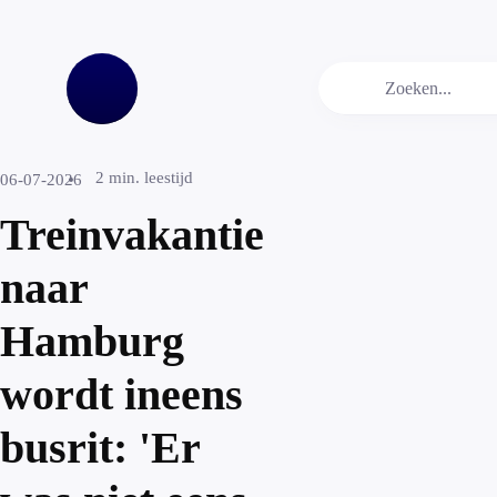
2
min. leestijd
06-07-2026
Treinvakantie
naar
Hamburg
wordt ineens
busrit: 'Er