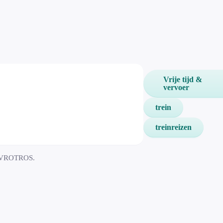
Vrije tijd &
vervoer
trein
treinreizen
p AVROTROS.