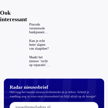
Ook
interessant
Pincode
vernieuwde
bankpassen
zichtbaar in
ING-app: is dat
Kun je echt
wel veilig?
beter slapen
van slaapthee?
Maakt het
nieuwe ‘recht
op reparatie’
repareren ook
echt
aantrekkelijker?
Radar nieuwsbrief
Ontvang het laatste nieuws rechtstreeks in je inbox. Schrijf je
vandaag nog in voor onze nieuwsbrief en blijf altijd op de hoogte!
E-mailadres: