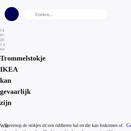
14-
01-
2016
1
min.
leestijd
Trommelstokje
IKEA
kan
gevaarlijk
zijn
Ge
Wie
Bovenop de stokjes zit een rubberen bal en die kan loskomen of