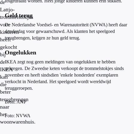
losgedraaid worden. Heel jonge kinderen kunnen erin stikken.
de
Lattjo-
Geld terug
trommelstokjes
voor
De Nederlandse Voedsel- en Warenautoriteit (NVWA) heeft daar
donderdag voor gewaarschuwd. Als klanten het speelgoed
kinderen
terugbrengen, krijgen ze hun geld terug.
heeft
gekocht
Ongelukken
bij
de
IKEA zegt nog geen meldingen van ongelukken te hebben
gekregen. De Zweedse keten verkoopt de trommelstokjes sinds
IKEA
november en heeft sindsdien 'enkele honderden' exemplaren
kan
verkocht in Nederland. Het speelgoed wordt wereldwijd
die
teruggeroepen.
beter
terugbrengen
Bron: ANP
naar
het
Foto: NVWA
woonwarenhuis.