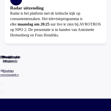
Radar uitzending
Radar is het platform met de kritische kijk op
consumentenzaken. Het televisieprogramma is
elke
maandag om 20:25
uur live te zien bij AVROTROS
op NPO 2. De presentatie is in handen van Antoinette
Hertsenberg en Fons Hendriks.
Home
Actueel
Uitzendingen
Reacties
Programma-
Veelgestelde
informatie
vragen
Algemene
Privacy
Cookies
voorwaarden
statements