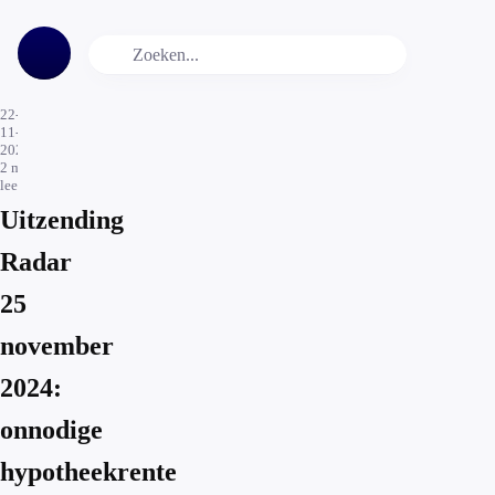
22-
11-
2024
2
min.
leestijd
Uitzending
Radar
25
november
2024:
onnodige
hypotheekrente