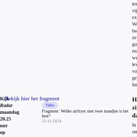
te
vij
ex
We
ba
ze
go
en
we
le
vo
ge
lu
Bekijk hier het fragment
Kijk
H
Radar
Video
zi
Fragment: Welke airfryer met twee mandjes is het
maandag
d
best?
20.25
25-11-2024
In
uur
on
op