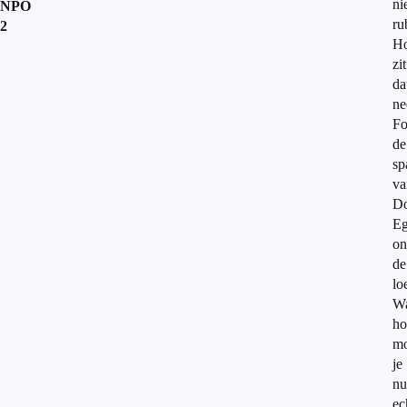
ni
NPO
ru
2
H
zit
da
ne
Fo
de
sp
va
D
Eg
on
de
lo
W
ho
mo
je
nu
ec