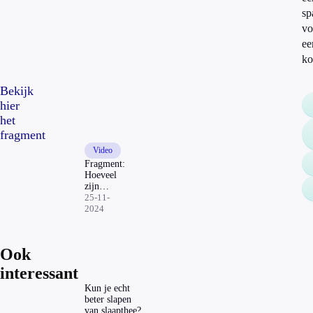
sp
vo
ee
ko
Bekijk
hier
het
fragment
Video
Fragment:
Hoeveel
zijn
Douwe
25-11-
Egberts
2024
punten
waard?
Ook
interessant
Kun je echt
beter slapen
van slaapthee?