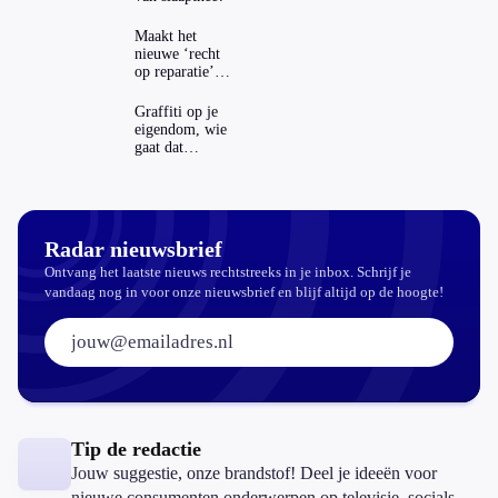
Maakt het
nieuwe ‘recht
op reparatie’
repareren ook
echt
Graffiti op je
aantrekkelijker?
eigendom, wie
gaat dat
betalen?
Radar nieuwsbrief
Ontvang het laatste nieuws rechtstreeks in je inbox. Schrijf je
vandaag nog in voor onze nieuwsbrief en blijf altijd op de hoogte!
E-mailadres:
Tip de redactie
Jouw suggestie, onze brandstof! Deel je ideeën voor
nieuwe consumenten onderwerpen op televisie, socials