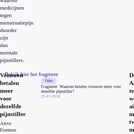
waarom
medicijnen
tegen
menstruatiepijn
duurder
zijn
dan
normale
pijnstillers.
Bekijk hier het fragment
Vrouwen
D
Video
betalen
A
Fragment: Waarom betalen vrouwen meer voor
meer
te
dezelfde pijnstiller?
25-11-2024
voor
w
dezelfde
a
pijnstiller
m
t
Aleve
m
Feminax