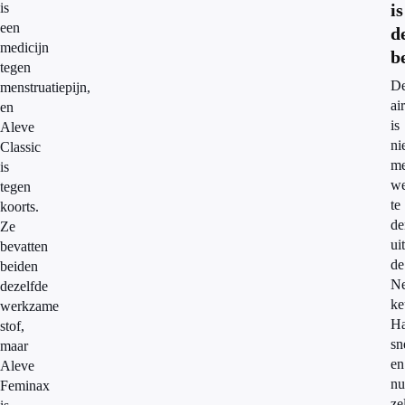
is
is
een
d
medicijn
b
tegen
D
menstruatiepijn,
ai
en
is
Aleve
ni
Classic
me
is
w
tegen
te
koorts.
de
Ze
uit
bevatten
de
beiden
Ne
dezelfde
ke
werkzame
Ha
stof,
sn
maar
en
Aleve
nu
Feminax
ze