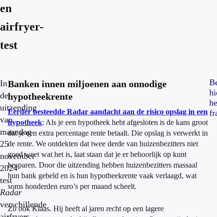
en
airfryer-
test
Be
In
Banken innen miljoenen aan onnodige
hi
de
hypotheekrente
he
uitzending
Eerder besteedde Radar aandacht aan de risico opslag in een
f
van
hypotheek
: Als je een hypotheek hebt afgesloten is de kans groot
maandag
dat je een extra percentage rente betaalt. Die opslag is verwerkt in
25
de rente. We ontdekten dat twee derde van huizenbezitters niet
goed weet wat het is, laat staan dat je er behoorlijk op kunt
november
besparen. Door die uitzending hebben huizenbezitters massaal
2024
hun bank gebeld en is hun hypotheekrente vaak verlaagd, wat
test
soms honderden euro’s per maand scheelt.
Radar
verschillende
Zo ook Klaas. Hij heeft al jaren recht op een lagere
airfryers