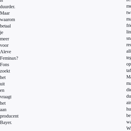
is
me
duurder.
tw
Maar
ma
waarom
fri
betaal
li
je
sn
meer
re
voor
al
Aleve
te
Feminax?
op
Fons
taf
zoekt
M
het
m
uit
di
en
du
vraagt
ai
het
hu
aan
be
producent
wa
Bayer.
Wi