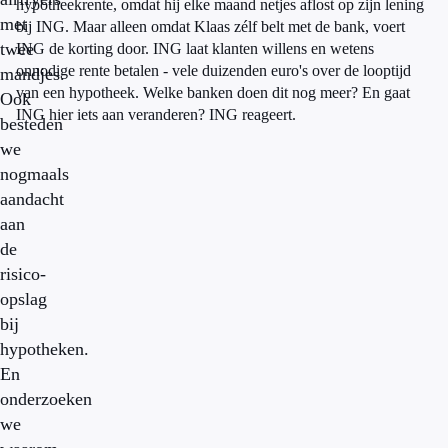
hypotheekrente, omdat hij elke maand netjes aflost op zijn lening
met
bij ING. Maar alleen omdat Klaas zélf belt met de bank, voert
twee
ING de korting door. ING laat klanten willens en wetens
onnodige rente betalen - vele duizenden euro's over de looptijd
mandjes.
van een hypotheek. Welke banken doen dit nog meer? En gaat
Ook
ING hier iets aan veranderen? ING reageert.
besteden
we
nogmaals
aandacht
aan
de
risico-
opslag
bij
hypotheken.
En
onderzoeken
we