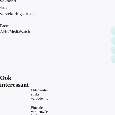
vakbond
van
verzekeringsartsen.
Bron:
ANP/MediaWatch
Ook
interessant
Flitsmeister
straks
verboden?
Dit zijn de
regels in
Pincode
Nederland
vernieuwde
en het