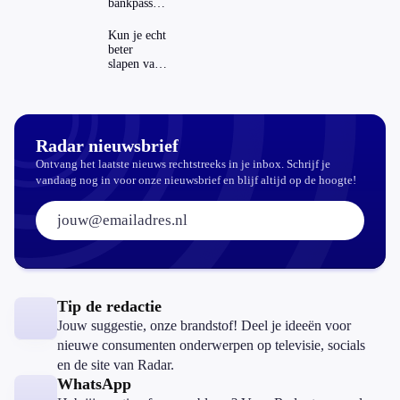
bankpassen
buitenland
zichtbaar in
ING-app:
Kun je echt
is dat wel
beter
veilig?
slapen van
slaapthee?
Radar nieuwsbrief
Ontvang het laatste nieuws rechtstreeks in je inbox. Schrijf je
vandaag nog in voor onze nieuwsbrief en blijf altijd op de hoogte!
E-mailadres:
Tip de redactie
Jouw suggestie, onze brandstof! Deel je ideeën voor
nieuwe consumenten onderwerpen op televisie, socials
en de site van Radar.
WhatsApp