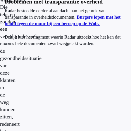
Problemen met transparantie overheid
Die
Radar besteedde eerder al aandacht aan het gebrek van
teksten
transparantie in overheidsdocumenten.
Burgers lopen met het
zouden
hoofd tegen de muur bij een beroep op de Wob.
een
vervolgonderzoek
Bekijk hier het fragment waarin Radar uitzoekt hoe het kan dat
naar
soms hele documenten zwart weggelakt worden.
de
gezondheidssituatie
van
deze
klanten
in
de
weg
kunnen
zitten,
redeneert