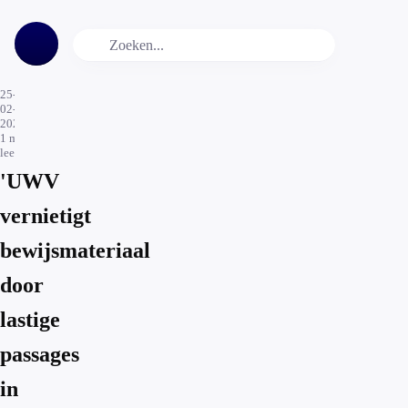
25-
02-
2021
1
min.
leestijd
'UWV
vernietigt
bewijsmateriaal
door
lastige
passages
in