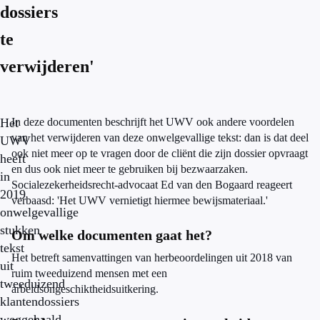
dossiers
te
verwijderen'
Het
In deze documenten beschrijft het UWV ook andere voordelen
van het verwijderen van deze onwelgevallige tekst: dan is dat deel
UWV
ook niet meer op te vragen door de cliënt die zijn dossier opvraagt
heeft
en dus ook niet meer te gebruiken bij bezwaarzaken.
in
Socialezekerheidsrecht-advocaat Ed van den Bogaard reageert
2019
verbaasd: 'Het UWV vernietigt hiermee bewijsmateriaal.'
onwelgevallige
stukken
Om welke documenten gaat het?
tekst
Het betreft samenvattingen van herbeoordelingen uit 2018 van
uit
ruim tweeduizend mensen met een
tweeduizend
arbeidsongeschiktheidsuitkering.
klantendossiers
weggehaald.