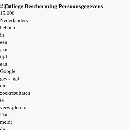
Bijna
College Bescherming Persoonsgegevens
15.000
Nederlanders
hebben
in
een
jaar
tijd
aan
Google
gevraagd
om
zoekresultaten
te
verwijderen.
Dat
meldt
de