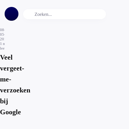
08-
05-
2015
1
min.
leestijd
Veel
vergeet-
me-
verzoeken
bij
Google