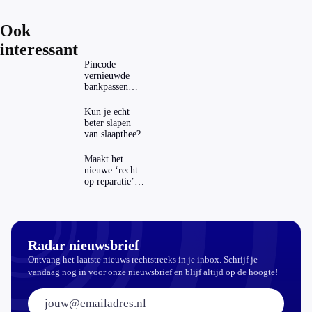
Ook
interessant
Pincode
vernieuwde
bankpassen
zichtbaar in
ING-app: is dat
Kun je echt
wel veilig?
beter slapen
van slaapthee?
Maakt het
nieuwe ‘recht
op reparatie’
repareren ook
echt
aantrekkelijker?
Radar nieuwsbrief
Ontvang het laatste nieuws rechtstreeks in je inbox. Schrijf je
vandaag nog in voor onze nieuwsbrief en blijf altijd op de hoogte!
E-mailadres: