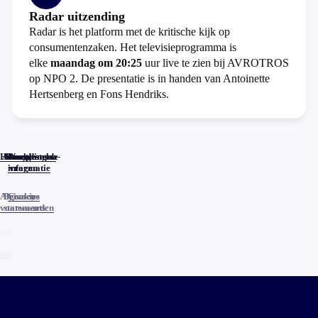
Radar uitzending
Radar is het platform met de kritische kijk op
consumentenzaken. Het televisieprogramma is
elke
maandag om 20:25
uur live te zien bij AVROTROS
op NPO 2. De presentatie is in handen van Antoinette
Hertsenberg en Fons Hendriks.
Home
Actueel
Uitzendingen
Reacties
Programma-
Veelgestelde
informatie
vragen
Algemene
Privacy
Cookies
voorwaarden
statements