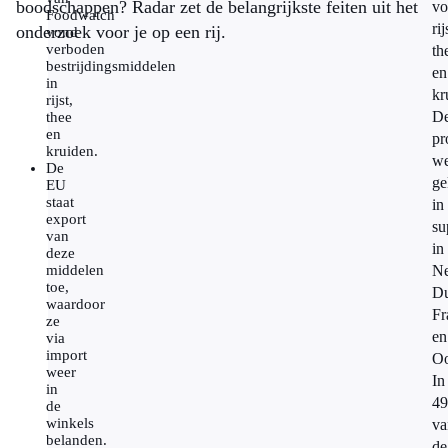
boodschappen? Radar zet de belangrijkste feiten uit het
vo
Foodwatch
rij
onderzoek voor je op een rij.
vond
verboden
th
bestrijdingsmiddelen
en
in
kr
rijst,
D
thee
en
pr
kruiden.
we
De
ge
EU
staat
in
export
su
van
in
deze
middelen
Ne
toe,
Du
waardoor
Fr
ze
en
via
import
Oo
weer
In
in
49
de
winkels
va
belanden.
de