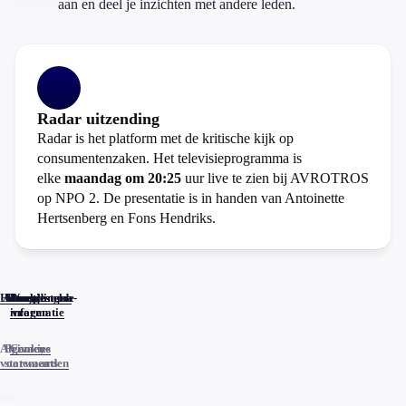
aan en deel je inzichten met andere leden.
Radar uitzending
Radar is het platform met de kritische kijk op
consumentenzaken. Het televisieprogramma is
elke
maandag om 20:25
uur live te zien bij AVROTROS
op NPO 2. De presentatie is in handen van Antoinette
Hertsenberg en Fons Hendriks.
Home
Actueel
Uitzendingen
Reacties
Programma-
Veelgestelde
informatie
vragen
Algemene
Privacy
Cookies
voorwaarden
statements