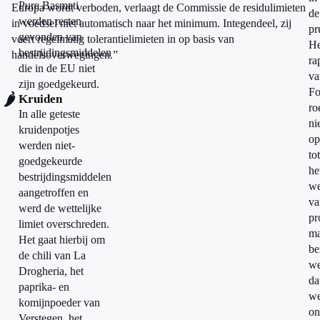
Pure Basmati
Europa wordt verboden, verlaagt de Commissie de residulimieten
de
werden resten
in voedsel niet automatisch naar het minimum. Integendeel, zij
pr
gevonden van
voert regelmatig tolerantielimieten in op basis van
He
bestrijdingsmiddelen
handelsoverwegingen.”
ra
die in de EU niet
va
zijn goedgekeurd.
Fo
🌶️
Kruiden
ro
In alle geteste
ni
kruidenpotjes
op
werden niet-
tot
goedgekeurde
he
bestrijdingsmiddelen
we
aangetroffen en
va
werd de wettelijke
pr
limiet overschreden.
ma
Het gaat hierbij om
be
de chili van La
we
Drogheria, het
da
paprika- en
w
komijnpoeder van
on
Verstegen, het