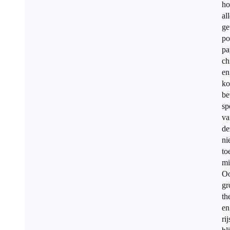
ho
al
ge
po
pa
ch
en
ko
be
sp
va
de
ni
to
mi
O
gr
th
en
rij