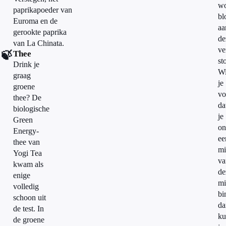
wo
paprikapoeder van
bl
Euroma en de
aa
gerookte paprika
de
van La Chinata.
ve
🍃
Thee
st
Drink je
Wi
graag
je
groene
vo
thee? De
da
biologische
je
Green
on
Energy-
ee
thee van
mi
Yogi Tea
va
kwam als
de
enige
mi
volledig
bi
schoon uit
da
de test. In
ku
de groene