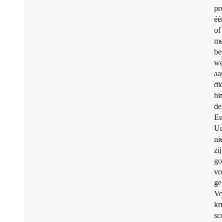
pr
éé
of
me
be
we
aa
di
bi
de
Eu
Un
ni
zi
go
vo
ge
Vo
kr
sc