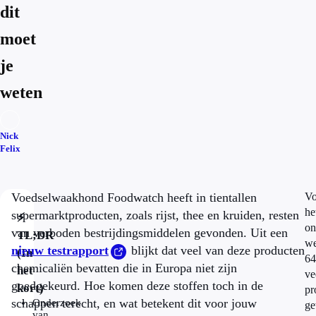
dit
moet
je
weten
Nick
Felix
Voedselwaakhond Foodwatch heeft in tientallen
Vo
he
supermarktproducten, zoals rijst, thee en kruiden, resten
⚡
on
van verboden bestrijdingsmiddelen gevonden. Uit een
TL;DR
we
nieuw testrapport
blijkt dat veel van deze producten
(In
64
chemicaliën bevatten die in Europa niet zijn
het
ve
goedgekeurd. Hoe komen deze stoffen toch in de
kort)
pr
schappen terecht, en wat betekent dit voor jouw
Onderzoek
ge
van