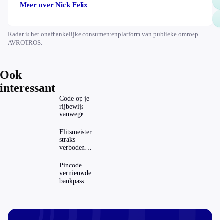
Meer over Nick Felix
Radar is het onafhankelijke consumentenplatform van publieke omroep
AVROTROS.
Ook
interessant
Code op je
rijbewijs
vanwege
AD(H)D of
autisme?
Flitsmeister
Zo
straks
verwijder
verboden?
je hem
Dit zijn de
regels in
Pincode
Nederland
vernieuwde
en het
bankpassen
buitenland
zichtbaar in
ING-app:
is dat wel
veilig?