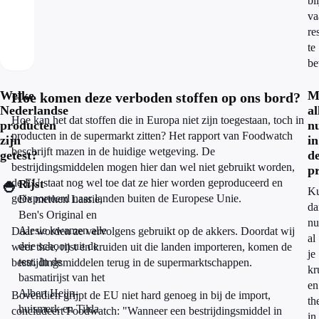
bl
va
re
te
be
Welke
M
Hoe komen deze verboden stoffen op ons bord?
Nederlandse
al
Hoe kan het dat stoffen die in Europa niet zijn toegestaan, toch in
producten
n
producten in de supermarkt zitten? Het rapport van Foodwatch
zijn
in
beschrijft mazen in de huidige wetgeving. De
getest?
d
bestrijdingsmiddelen mogen hier dan wel niet gebruikt worden,
p
de EU staat nog wel toe dat ze hier worden geproduceerd en
🍚
Rijst
K
geëxporteerd naar landen buiten de Europese Unie.
De merken Lassie,
da
Ben's Original en
nu
Alesie kwamen alle
Daar worden ze vervolgens gebruikt op de akkers. Doordat wij
al
drie schoon uit de
weer thee, rijst en kruiden uit die landen importeren, komen de
je
test. In de
bestrijdingsmiddelen terug in de supermarktschappen.
kr
basmatirijst van het
en
Albert Heijn-
Bovendien grijpt de EU niet hard genoeg in bij de import,
th
huismerk en Tilda
concludeert Foodwatch: "Wanneer een bestrijdingsmiddel in
in