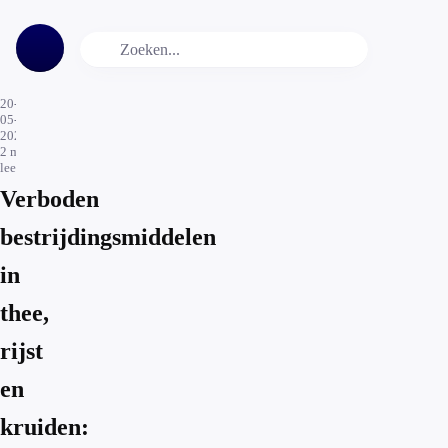
20-
05-
2026
2
min.
leestijd
Verboden
bestrijdingsmiddelen
in
thee,
rijst
en
kruiden: