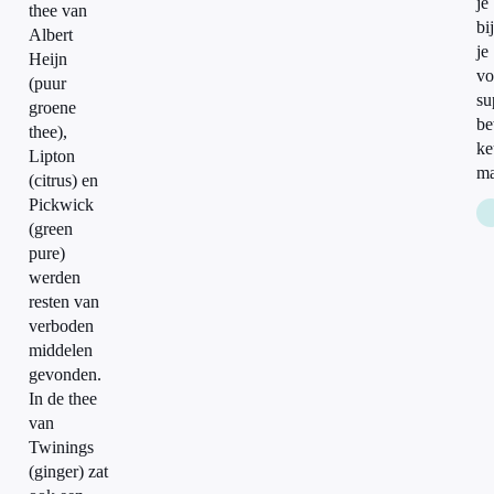
je
thee van
bij
Albert
je
Heijn
vo
(puur
su
groene
be
thee),
ke
Lipton
ma
(citrus) en
Pickwick
(green
pure)
werden
resten van
verboden
middelen
gevonden.
In de thee
van
Twinings
(ginger) zat