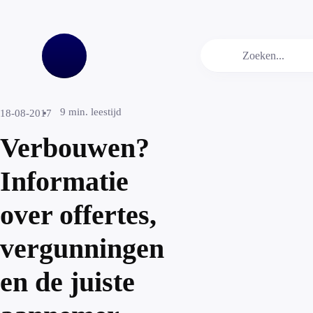
9
min. leestijd
18-08-2017
Verbouwen?
Informatie
over offertes,
vergunningen
en de juiste