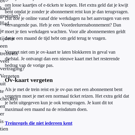
ov-
om losse kaartjes of e-tickets te kopen. Het extra geld dat je kwijt
kaart
bent omdat je zonder je abonnement reist kun je dan terugvragen.
gestolen?
Dat doe je online vanaf drie werkdagen na het aanvragen van een
Had
vervangende pas. Heb je een Voordeelurenabonnement? Dan
je
moet je tien werkdagen wachten. Voor alle abonnementen geldt
tijdens
dat je een maand de tijd hebt om geld terug te vragen.
een
Vergeet niet om je ov-kaart te laten blokkeren in geval van
treinreis
diefstal. Je ontvangt dan een nieuwe kaart met het resterende
veel
bedrag van de vorige pas.
vertraging?
Vergeten
Ov-kaart vergeten
uit
Als je met de trein reist en je ov-pas met een abonnement bent
te
vergeten moet je met een normaal ticket reizen. Het extra geld dat
checken
je hebt uitgegeven kun je ook terugvragen. Je kunt dit tot
en
maximaal een maand na de reisdatum doen.
er
is
Treinregels die niet iedereen kent
tien