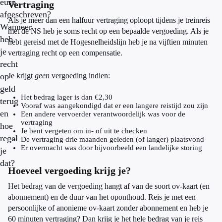
euro
Vertraging
afgeschreven?
Als je meer dan een halfuur vertraging oploopt tijdens je treinreis
Wanneer
met de NS heb je soms recht op een bepaalde vergoeding. Als je
heb
hebt gereisd met de Hogesnelheidslijn heb je na vijftien minuten
je
vertraging recht op een compensatie.
recht
op
Je krijgt
geen
vergoeding indien:
geld
Het bedrag lager is dan €2,30
terug
Vooraf was aangekondigd dat er een langere reistijd zou zijn
en
Een andere vervoerder verantwoordelijk was voor de
vertraging
hoe
Je bent vergeten om in- of uit te checken
regel
De vertraging drie maanden geleden (of langer) plaatsvond
Er overmacht was door bijvoorbeeld een landelijke storing
je
dat?
Hoeveel vergoeding krijg je?
Het bedrag van de vergoeding hangt af van de soort ov-kaart (en
abonnement) en de duur van het oponthoud. Reis je met een
persoonlijke of anonieme ov-kaart zonder abonnement en heb je
60 minuten vertraging? Dan krijg je het hele bedrag van je reis