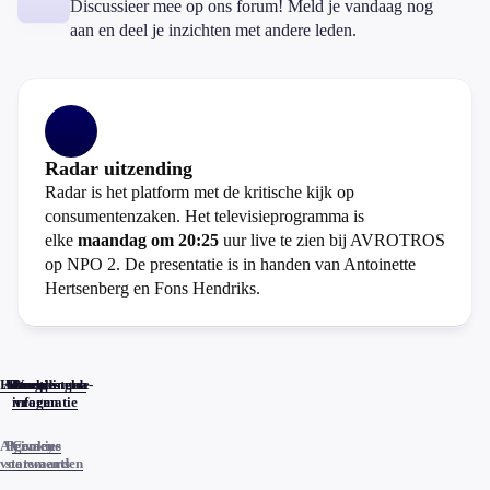
Discussieer mee op ons forum! Meld je vandaag nog
aan en deel je inzichten met andere leden.
Radar uitzending
Radar is het platform met de kritische kijk op
consumentenzaken. Het televisieprogramma is
elke
maandag om 20:25
uur live te zien bij AVROTROS
op NPO 2. De presentatie is in handen van Antoinette
Hertsenberg en Fons Hendriks.
Home
Actueel
Uitzendingen
Reacties
Programma-
Veelgestelde
informatie
vragen
Algemene
Privacy
Cookies
voorwaarden
statements