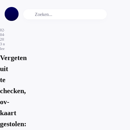
02-
04-
2019
3
min.
leestijd
Vergeten
uit
te
checken,
ov-
kaart
gestolen: