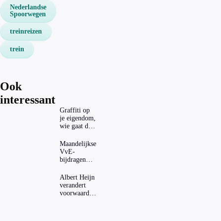
Nederlandse
Spoorwegen
treinreizen
trein
Ook
interessant
Graffiti op
je eigendom,
wie gaat dat
betalen?
Maandelijkse
VvE-
bijdragen
stijgen: heeft
dat invloed
Albert Heijn
op je
verandert
hypotheek?
voorwaarden
koopzegels:
mag dat
zomaar?