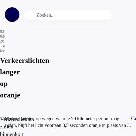
03-
03-
2016
1
min.
leestijd
Verkeerslichten
langer
op
oranje
Ge
Verkeerslichten
Op kruispunten op wegen waar je 50 kilometer per uur mag
rijden, blijft het licht voortaan 3,5 seconden oranje in plaats van 3.
zullen
binnenkort