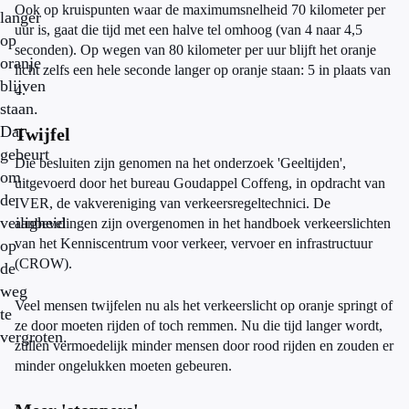
Ook op kruispunten waar de maximumsnelheid 70 kilometer per
langer
uur is, gaat die tijd met een halve tel omhoog (van 4 naar 4,5
op
seconden). Op wegen van 80 kilometer per uur blijft het oranje
oranje
licht zelfs een hele seconde langer op oranje staan: 5 in plaats van
blijven
4.
staan.
Dat
Twijfel
gebeurt
Die besluiten zijn genomen na het onderzoek 'Geeltijden',
om
uitgevoerd door het bureau Goudappel Coffeng, in opdracht van
de
IVER, de vakvereniging van verkeersregeltechnici. De
veiligheid
aanbevelingen zijn overgenomen in het handboek verkeerslichten
van het Kenniscentrum voor verkeer, vervoer en infrastructuur
op
(CROW).
de
weg
Veel mensen twijfelen nu als het verkeerslicht op oranje springt of
te
ze door moeten rijden of toch remmen. Nu die tijd langer wordt,
vergroten.
zullen vermoedelijk minder mensen door rood rijden en zouden er
minder ongelukken moeten gebeuren.