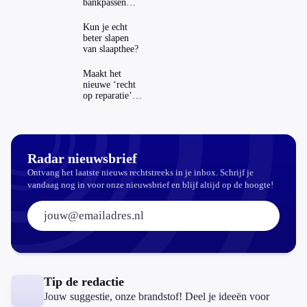
bankpassen
zichtbaar in
ING-app: is dat
Kun je echt
wel veilig?
beter slapen
van slaapthee?
Maakt het
nieuwe ‘recht
op reparatie’
repareren ook
echt
aantrekkelijker?
Radar nieuwsbrief
Ontvang het laatste nieuws rechtstreeks in je inbox. Schrijf je
vandaag nog in voor onze nieuwsbrief en blijf altijd op de hoogte!
E-mailadres:
Tip de redactie
Jouw suggestie, onze brandstof! Deel je ideeën voor