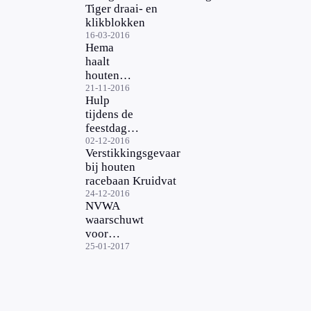
Tiger draai- en
klikblokken
16-03-2016
Hema
haalt
houten
speelgoed
21-11-2016
Hulp
in
tijdens de
draagkist
feestdagen:
terug
hoe weet ik
02-12-2016
Verstikkingsgevaar
of
bij houten
speelgoed
racebaan Kruidvat
veilig is?
24-12-2016
NVWA
waarschuwt
voor
chocolaatjes
25-01-2017
van Belvas