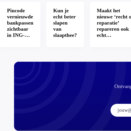
Pincode
Kun je
Maakt het
vernieuwde
echt beter
nieuwe ‘recht 
bankpassen
slapen
reparatie’
zichtbaar
van
repareren ook
in ING-
slaapthee?
echt
app: is dat
aantrekkelijke
wel veilig?
Ontvang