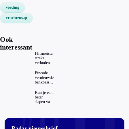
voeding
vruchtensap
Ook
interessant
Flitsmeister
straks
verboden?
Dit zijn de
regels in
Pincode
Nederland
vernieuwde
en het
bankpassen
buitenland
zichtbaar in
ING-app:
Kun je echt
is dat wel
beter
veilig?
slapen van
slaapthee?
Radar nieuwsbrief