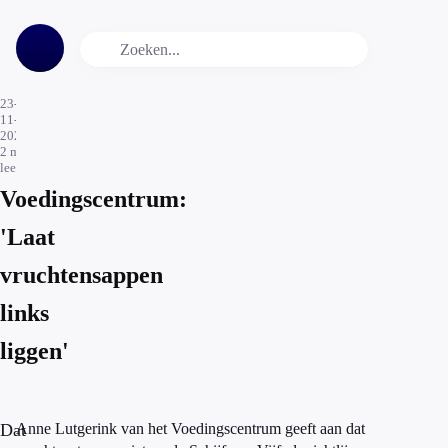
23-
11-
2020
2
min.
leestijd
Voedingscentrum:
'Laat
vruchtensappen
links
liggen'
Dat
Anne Lutgerink van het Voedingscentrum geeft aan dat