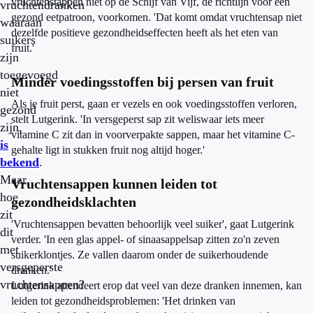
vruchtenstappen niet op de Schijf van Vijf, de richtlijn voor een
vruchtendranken
gezond eetpatroon, voorkomen. 'Dat komt omdat vruchtensap niet
waaraan
dezelfde positieve gezondheidseffecten heeft als het eten van
suikers
fruit.'
zijn
toegevoegd
Minder voedingsstoffen bij persen van fruit
niet
Als je fruit perst, gaan er vezels en ook voedingsstoffen verloren,
gezond
stelt Lutgerink. 'In versgeperst sap zit weliswaar iets meer
zijn,
vitamine C zit dan in voorverpakte sappen, maar het vitamine C-
is
gehalte ligt in stukken fruit nog altijd hoger.'
bekend
.
Maar
Vruchtensappen kunnen leiden tot
hoe
gezondheidsklachten
zit
'Vruchtensappen bevatten behoorlijk veel suiker', gaat Lutgerink
dit
verder. 'In een glas appel- of sinaasappelsap zitten zo'n zeven
met
suikerklontjes. Ze vallen daarom onder de suikerhoudende
versgeperste
dranken.'
vruchtensappen?
Lutgerink attendeert erop dat veel van deze dranken innemen, kan
leiden tot gezondheidsproblemen: 'Het drinken van