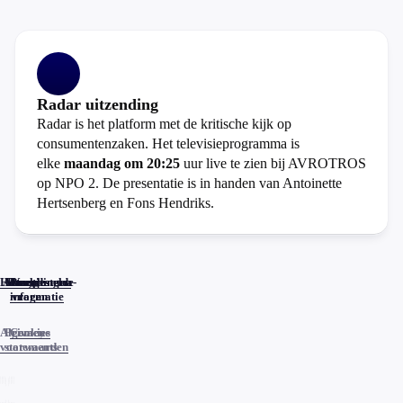
Radar uitzending
Radar is het platform met de kritische kijk op
consumentenzaken. Het televisieprogramma is
elke
maandag om 20:25
uur live te zien bij AVROTROS
op NPO 2. De presentatie is in handen van Antoinette
Hertsenberg en Fons Hendriks.
Home
Actueel
Uitzendingen
Reacties
Programma-
Veelgestelde
informatie
vragen
Algemene
Privacy
Cookies
voorwaarden
statements