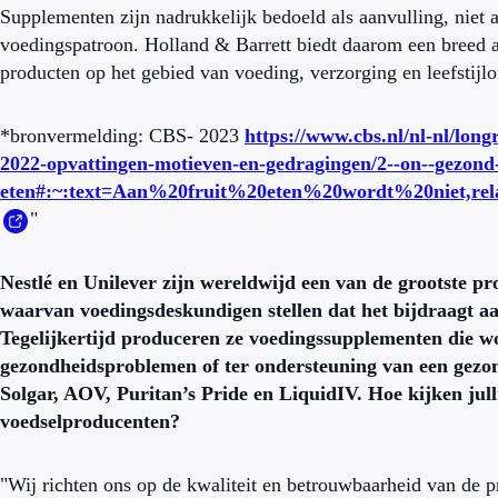
Supplementen zijn nadrukkelijk bedoeld als aanvulling, niet
voedingspatroon. Holland & Barrett biedt daarom een breed 
producten op het gebied van voeding, verzorging en leefstijl
*bronvermelding: CBS- 2023
https://www.cbs.nl/nl-nl/long
2022-opvattingen-motieven-en-gedragingen/2--on--gezond
eten#:~:text=Aan%20fruit%20eten%20wordt%20niet,re
"
Nestlé en Unilever zijn wereldwijd een van de grootste p
waarvan voedingsdeskundigen stellen dat het bijdraagt aa
Tegelijkertijd produceren ze voedingssupplementen die wo
gezondheidsproblemen of ter ondersteuning van een gezon
Solgar, AOV, Puritan’s Pride en LiquidIV. Hoe kijken jul
voedselproducenten?
"Wij richten ons op de kwaliteit en betrouwbaarheid van de 