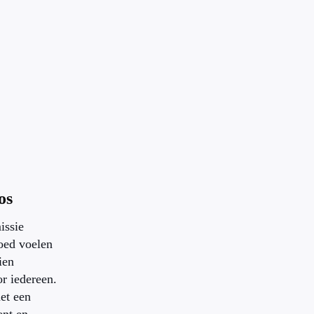
os
issie
oed voelen
ien
or iedereen.
et een