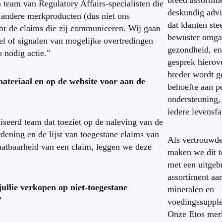
breed assortim
team van Regulatory Affairs-specialisten die
deskundig advi
or andere merkproducten (dus niet ons
dat klanten ste
or de claims die zij communiceren. Wij gaan
bewuster omga
jfel of signalen van mogelijke overtredingen
gezondheid, en
 nodig actie."
gesprek hierov
breder wordt g
emateriaal en op de website voor aan de
behoefte aan p
ondersteuning,
iedere levensfa
iseerd team dat toeziet op de naleving van de
ening en de lijst van toegestane claims van
Als vertrouwde
laatbaarheid van een claim, leggen we deze
maken we dit t
met een uitgeb
assortiment aa
ullie verkopen op niet-toegestane
mineralen en
?
voedingssuppl
Onze Etos mer