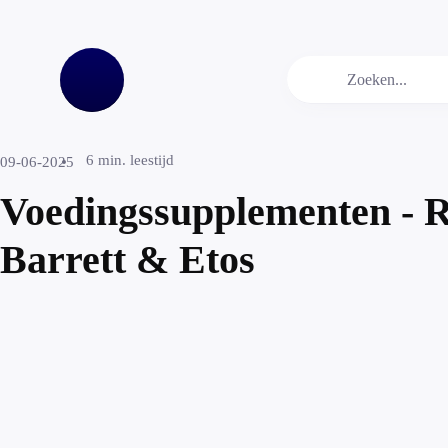
6
min. leestijd
09-06-2025
Voedingssupplementen - R
Barrett & Etos