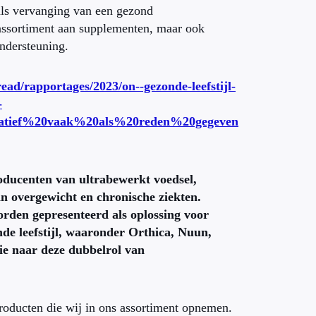
 als vervanging van een gezond
assortiment aan supplementen, maar ook
ondersteuning.
read/rapportages/2023/on--gezonde-leefstijl-
-
latief%20vaak%20als%20reden%20gegeven
roducenten van ultrabewerkt voedsel,
n overgewicht en chronische ziekten.
rden gepresenteerd als oplossing voor
de leefstijl, waaronder Orthica, Nuun,
lie naar deze dubbelrol van
producten die wij in ons assortiment opnemen.