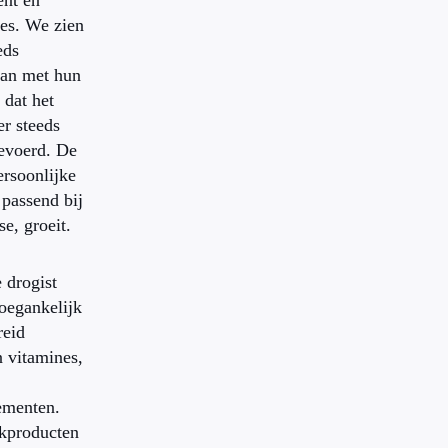
ent en
es. We zien
eds
an met hun
 dat het
er steeds
evoerd. De
ersoonlijke
 passend bij
se, groeit.
 drogist
oegankelijk
reid
n vitamines,
ementen.
kproducten