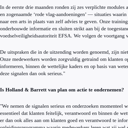
In de eerste drie maanden ronden zij zes verplichte modules 
en zogenaamde ‘rode vlag-aandoeningen’ — situaties waarin h
naar een arts in plaats van zelf advies te geven. Onze traini
onderbouwde informatie en sluiten strikt aan bij de toegest
voedselveiligheidsautoriteit EFSA. We volgen de voortgang v
De uitspraken die in de uitzending worden genoemd, zijn niet 
Onze medewerkers worden zorgvuldig getraind om klanten op 
informeren, binnen de wettelijke kaders en op basis van we
deze signalen dan ook serieus."
Is Holland & Barrett van plan om actie te ondernemen?
"We nemen de signalen serieus en onderzoeken momenteel wat 
essentieel dat klanten feitelijk, verantwoord en binnen de w
er dan ook alles aan om klanten goed en verantwoord te inf
opleidingsprogramma waarin medewerkers leren wat zij wel