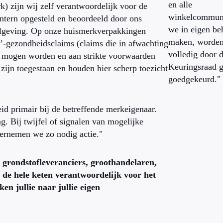
en alle
 zijn wij zelf verantwoordelijk voor de
winkelcommuni
ntern opgesteld en beoordeeld door ons
we in eigen be
gelgeving. Op onze huismerkverpakkingen
maken, worden 
d’-gezondheidsclaims (claims die in afwachting
volledig door 
kt mogen worden en aan strikte voorwaarden
Keuringsraad g
zijn toegestaan en houden hier scherp toezicht
goedgekeurd."
id primair bij de betreffende merkeigenaar.
. Bij twijfel of signalen van mogelijke
dernemen we zo nodig actie."
grondstofleveranciers, groothandelaren,
 de hele keten verantwoordelijk voor het
n jullie naar jullie eigen