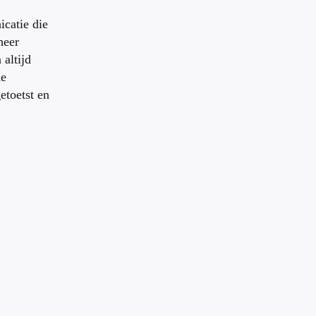
catie die
heer
altijd
de
etoetst en