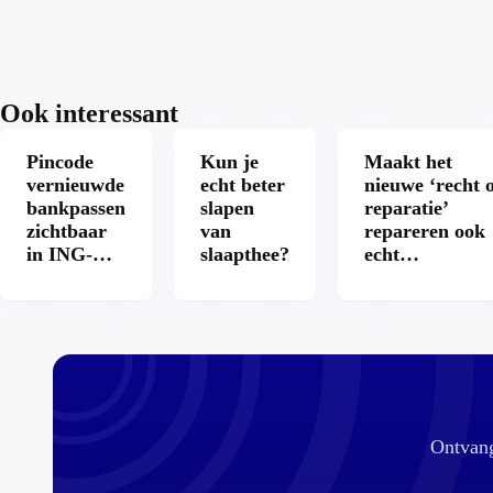
Ook interessant
Pincode
Kun je
Maakt het
vernieuwde
echt beter
nieuwe ‘recht 
bankpassen
slapen
reparatie’
zichtbaar
van
repareren ook
in ING-
slaapthee?
echt
app: is dat
aantrekkelijke
wel veilig?
Ontvang