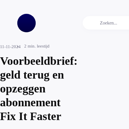
2
min. leestijd
11-11-2024
Voorbeeldbrief:
geld terug en
opzeggen
abonnement
Fix It Faster