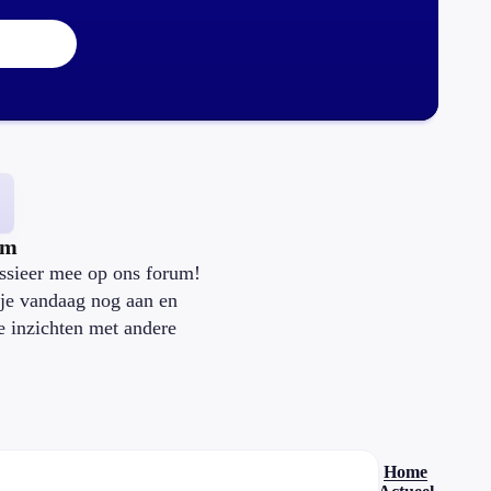
um
ssieer mee op ons forum!
je vandaag nog aan en
je inzichten met andere
.
Home