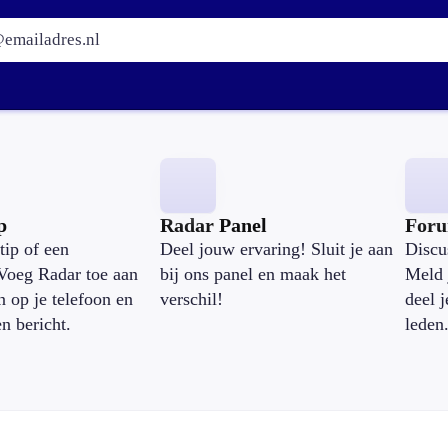
E-mailadres:
p
Radar Panel
For
tip of een
Deel jouw ervaring! Sluit je aan
Discu
Voeg Radar toe aan
bij ons panel en maak het
Meld 
n op je telefoon en
verschil!
deel 
en bericht.
leden