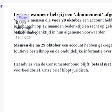
er
Let op: wanneer heb jij een 'abonnement' afg
Video
Voor alle mensen die
voor 29 oktober
een account hebb
Radar
je hebt recht op 12 maanden bedenktijd en recht op geld
ontvangt
bedrijf de bedenktijd in hun algemene voorwaarden.
klachtenregen:
consumenten
11-11-2024
betalen Fix It
Mensen die na 29 oktober
een account hebben gekrege
Faster
foutieve bestelknop en de onduidelijke informatie over 
onterecht voor
gratis
handleidingen
Het advies van de Consumentenbond blijft:
betaal niet
voorbeeldbrief. Onze brief klopt juridisch.