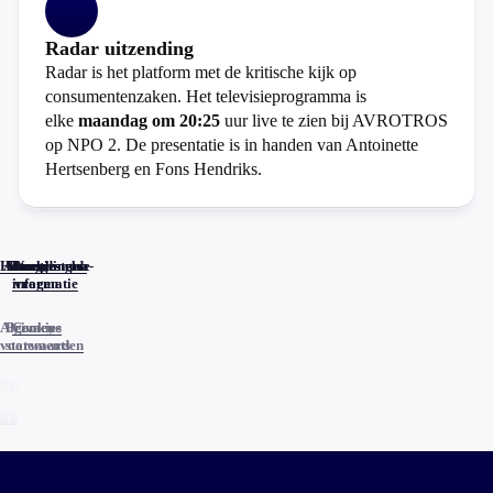
Radar uitzending
Radar is het platform met de kritische kijk op
consumentenzaken. Het televisieprogramma is
elke
maandag om 20:25
uur live te zien bij AVROTROS
op NPO 2. De presentatie is in handen van Antoinette
Hertsenberg en Fons Hendriks.
Home
Actueel
Uitzendingen
Reacties
Programma-
Veelgestelde
informatie
vragen
Algemene
Privacy
Cookies
voorwaarden
statements