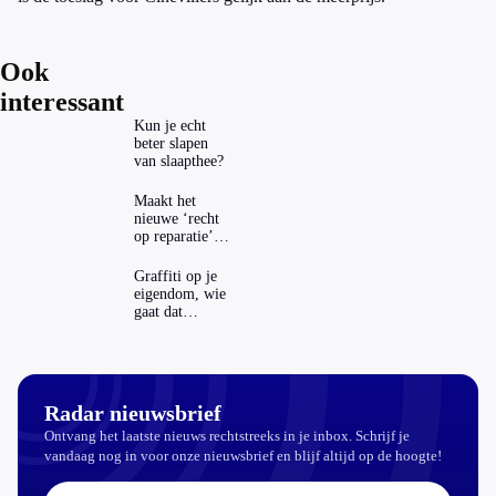
Ook
interessant
Kun je echt
beter slapen
van slaapthee?
Maakt het
nieuwe ‘recht
op reparatie’
repareren ook
echt
Graffiti op je
aantrekkelijker?
eigendom, wie
gaat dat
betalen?
Radar nieuwsbrief
Ontvang het laatste nieuws rechtstreeks in je inbox. Schrijf je
vandaag nog in voor onze nieuwsbrief en blijf altijd op de hoogte!
E-mailadres: