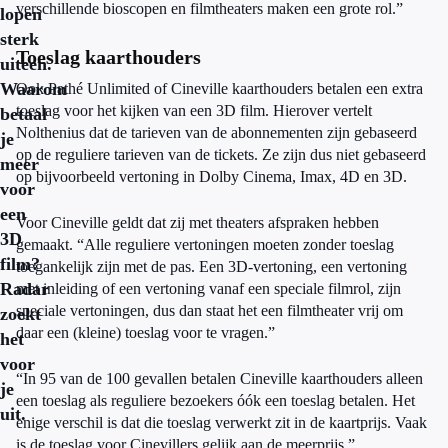
verschillende bioscopen en filmtheaters maken een grote rol.”
lopen
sterk
Toeslag kaarthouders
uiteen.
Waarom
Ook Pathé Unlimited of Cineville kaarthouders betalen een extra
toeslag voor het kijken van een 3D film. Hierover vertelt
betaal
Nolthenius dat de tarieven van de abonnementen zijn gebaseerd
je
op de reguliere tarieven van de tickets. Ze zijn dus niet gebaseerd
meer
op bijvoorbeeld vertoning in Dolby Cinema, Imax, 4D en 3D.
voor
een
Voor Cineville geldt dat zij met theaters afspraken hebben
3D
gemaakt. “Alle reguliere vertoningen moeten zonder toeslag
film?
toegankelijk zijn met de pas. Een 3D-vertoning, een vertoning
Radar
met inleiding of een vertoning vanaf een speciale filmrol, zijn
speciale vertoningen, dus dan staat het een filmtheater vrij om
zoekt
daar een (kleine) toeslag voor te vragen.”
het
voor
“In 95 van de 100 gevallen betalen Cineville kaarthouders alleen
je
een toeslag als reguliere bezoekers óók een toeslag betalen. Het
uit.
enige verschil is dat die toeslag verwerkt zit in de kaartprijs. Vaak
is de toeslag voor Cinevillers gelijk aan de meerprijs.”