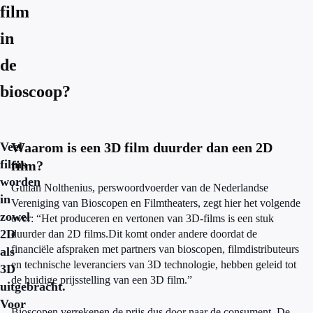
film
in
de
bioscoop?
Veel
Waarom is een 3D film duurder dan een 2D
films
film?
worden
Gulian Nolthenius, perswoordvoerder van de Nederlandse
in
Vereniging van Bioscopen en Filmtheaters, zegt hier het volgende
zowel
over: “Het produceren en vertonen van 3D-films is een stuk
2D
duurder dan 2D films.Dit komt onder andere doordat de
financiële afspraken met partners van bioscopen, filmdistributeurs
als
en technische leveranciers van 3D technologie, hebben geleid tot
3D
de huidige prijsstelling van een 3D film.”
uitgebracht.
Voor
Bioscopen verrekenen de prijs dus door naar de consument. De