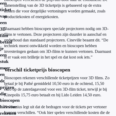
een
samenstelling van de 3D ticketprijs is gebaseerd op de extra
ticket
kosten die voor dergelijke vertoningen worden gemaakt, zoals
van
productiekosten of energiekosten.
een
3D
Daarnaast hebben bioscopen speciale projectoren nodig om 3D-
films te vertonen. Deze projectoren zijn duurder in aanschaf en
film
onderhoud dan standaard projectoren. Cineville beaamt dit. “De
betaal
techniek moest ontwikkeld worden en bioscopen hebben
je
investeringen gedaan om 3D-films te kunnen vertonen. Daarnaast
een
is er vaak een brilletje in het spel en dat kost ook iets.”
stuk
meer
Verschil ticketprijs bioscopen
en
Bioscopen rekenen verschillende ticketprijzen voor 3D films. Zo
de
betaal je bij Pathé gemiddeld 10,50 euro in de ochtend, 15,50
prijzen
euro op de zaterdagavond voor een 3D-film ticket, terwijl je bij
die
Kinepolis 15,75 euro betaalt en bij Lido Leiden 14,50 euro.
bioscopen
hiervoor
Nolthenius legt uit dat de bedragen voor de tickets per vertoner
kunnen verschillen. “Ook hier spelen verschillende kosten die de
rekenen