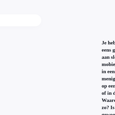
Je heb
eens 
aan sl
mobie
in een
menig
op een
of in 
Waaro
zo? Is
gewoo