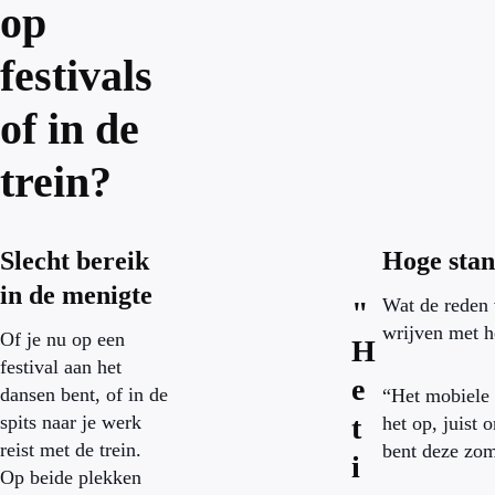
op
festivals
of in de
trein?
Slecht bereik
Hoge stan
in de menigte
Wat de reden 
"
wrijven met h
Of je nu op een
H
festival aan het
e
dansen bent, of in de
“Het mobiele 
spits naar je werk
t
het op, juist 
reist met de trein.
bent deze zom
i
Op beide plekken