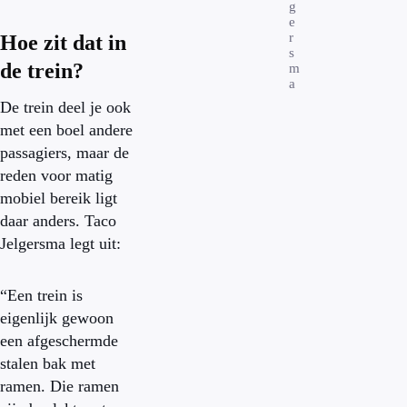
g
e
r
Hoe zit dat in
s
de trein?
m
a
De trein deel je ook
met een boel andere
passagiers, maar de
reden voor matig
mobiel bereik ligt
daar anders. Taco
Jelgersma legt uit:
“Een trein is
eigenlijk gewoon
een afgeschermde
stalen bak met
ramen. Die ramen