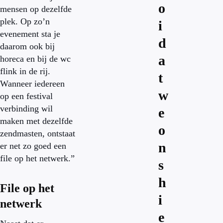
o
mensen op dezelfde
plek. Op zo’n
i
evenement sta je
d
daarom ook bij
a
horeca en bij de wc
flink in de rij.
t
Wanneer iedereen
w
op een festival
verbinding wil
e
maken met dezelfde
o
zendmasten, ontstaat
n
er net zo goed een
file op het netwerk.”
s
h
File op het
i
netwerk
e