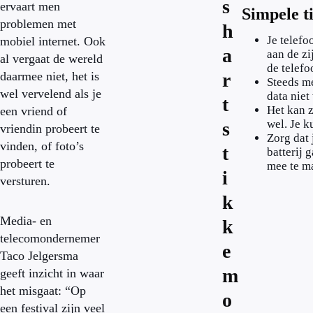
s
ervaart men
Simpele ti
problemen met
h
Je telefo
mobiel internet. Ook
a
aan de zi
al vergaat de wereld
de telefo
daarmee niet, het is
r
Steeds me
wel vervelend als je
data niet
t
Het kan z
een vriend of
wel. Je k
s
vriendin probeert te
Zorg dat 
vinden, of foto’s
t
batterij 
probeert te
mee te m
i
versturen.
k
Media- en
k
telecomondernemer
e
Taco Jelgersma
m
geeft inzicht in waar
het misgaat: “Op
o
een festival zijn veel