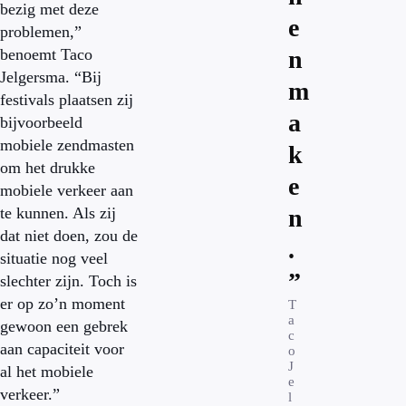
bezig met deze
e
problemen,”
benoemt Taco
n
Jelgersma. “Bij
m
festivals plaatsen zij
a
bijvoorbeeld
mobiele zendmasten
k
om het drukke
e
mobiele verkeer aan
te kunnen. Als zij
n
dat niet doen, zou de
.
situatie nog veel
”
slechter zijn. Toch is
er op zo’n moment
T
a
gewoon een gebrek
c
aan capaciteit voor
o
J
al het mobiele
e
verkeer.”
l