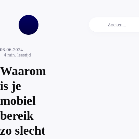
06-06-2024
4
min. leestijd
Waarom
is je
mobiel
bereik
zo slecht