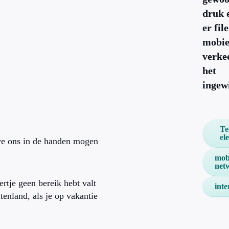
druk 
er fil
mobie
verkee
het
ingew
Te
el
 we ons in de handen mogen
mob
net
rtje geen bereik hebt valt
inte
tenland, als je op vakantie