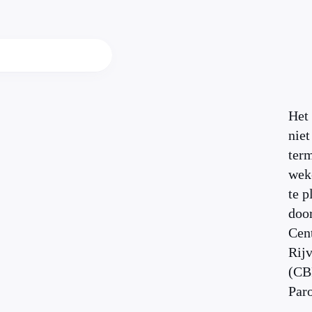
Het 
nie
ter
wek
te p
door
Cen
Rij
(CB
Paro