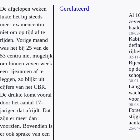
Gerelateerd
De afgelopen weken
Al 1
lukte het bij steeds
zeve
meer examencentra
haal
niet om op tijd af te
rijbe
10-03
Kabi
rijden. Vorige maand
defin
was het bij 25 van de
rijbe
53 centra niet mogelijk
vana
02-11
Rije
om binnen zeven week
jaar
op d
een rijexamen af te
scho
leggen, zo blijkt uit
gesj
30-01
Lang
cijfers van het CBR.
wach
De drukte komt vooral
voor
door het aantal 17-
rije
06-08
jarigen dat afrijdt. Dat
Fors
stijg
zijn er meer dan
aanta
voorzien. Bovendien is
rije
25-04
er ook sprake van een