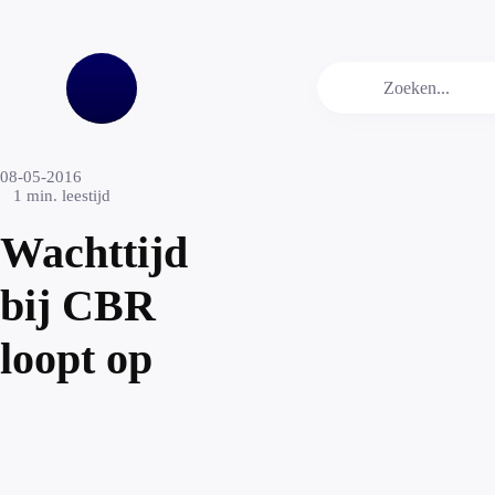
08-05-2016
1
min. leestijd
Wachttijd
bij CBR
loopt op