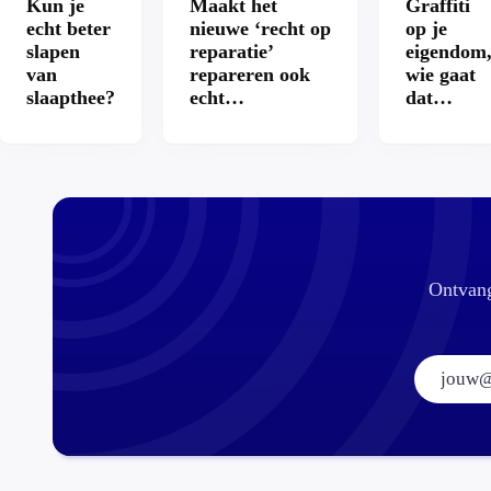
Kun je
Maakt het
Graffiti
echt beter
nieuwe ‘recht op
op je
slapen
reparatie’
eigendom
van
repareren ook
wie gaat
slaapthee?
echt
dat
aantrekkelijker?
betalen?
Ontvang