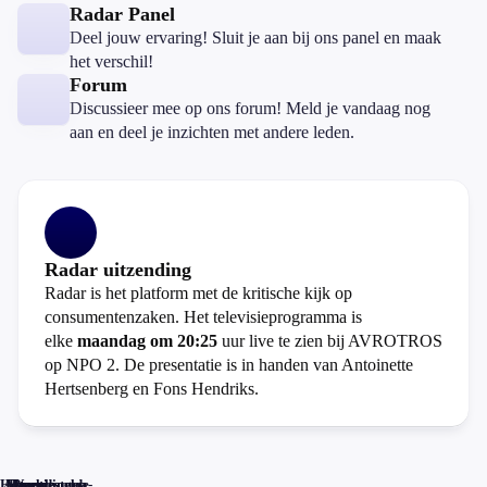
Radar Panel
Deel jouw ervaring! Sluit je aan bij ons panel en maak
het verschil!
Forum
Discussieer mee op ons forum! Meld je vandaag nog
aan en deel je inzichten met andere leden.
Radar uitzending
Radar is het platform met de kritische kijk op
consumentenzaken. Het televisieprogramma is
elke
maandag om 20:25
uur live te zien bij AVROTROS
op NPO 2. De presentatie is in handen van Antoinette
Hertsenberg en Fons Hendriks.
Home
Actueel
Uitzendingen
Reacties
Programma-
Veelgestelde