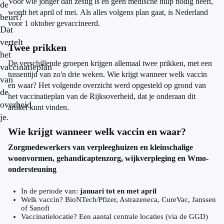
Voor wie jonger dan zestig is en geen medische hulp nodig heeft,
de
wordt het april of mei. Als alles volgens plan gaat, is Nederland
beurt?
voor 1 oktober gevaccineerd.
Dat
vertelt
Twee prikken
het
De verschillende groepen krijgen allemaal twee prikken, met een
vaccinatieplan
tussentijd van zo'n drie weken. Wie krijgt wanneer welk vaccin
van
en waar? Het volgende overzicht werd opgesteld op grond van
de
het vaccinatieplan van de Rijksoverheid, dat je onderaan dit
overheid
artikel kunt vinden.
je.
Wie krijgt wanneer welk vaccin en waar?
Zorgmedewerkers van verpleeghuizen en kleinschalige
woonvormen, gehandicap­tenzorg, wijkverpleging en Wmo-
onder­steuning
In de periode van:
januari tot en met april
Welk vaccin? BioNTech/Pfizer, Astrazeneca, CureVac, Janssen
of Sanofi
Vaccinatielocatie? Een aantal centrale locaties (via de GGD)