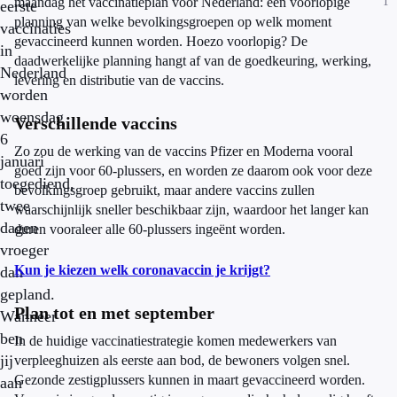
maandag het vaccinatieplan voor Nederland: een voorlopige
1
eerste
planning van welke bevolkingsgroepen op welk moment
vaccinaties
gevaccineerd kunnen worden. Hoezo voorlopig? De
in
daadwerkelijke planning hangt af van de goedkeuring, werking,
Nederland
levering en distributie van de vaccins.
worden
woensdag
Verschillende vaccins
6
Zo zou de werking van de vaccins Pfizer en Moderna vooral
januari
goed zijn voor 60-plussers, en worden ze daarom ook voor deze
toegediend,
bevolkingsgroep gebruikt, maar andere vaccins zullen
twee
waarschijnlijk sneller beschikbaar zijn, waardoor het langer kan
dagen
duren vooraleer alle 60-plussers ingeënt worden.
vroeger
Kun je kiezen welk coronavaccin je krijgt?
dan
gepland.
Plan tot en met september
Wanneer
ben
In de huidige vaccinatiestrategie komen medewerkers van
jij
verpleeghuizen als eerste aan bod, de bewoners volgen snel.
Gezonde zestigplussers kunnen in maart gevaccineerd worden.
aan