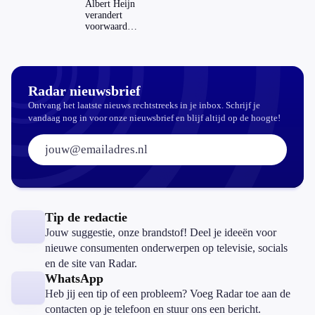
dat invloed
Albert Heijn
op je
verandert
hypotheek?
voorwaarden
koopzegels:
mag dat
zomaar?
Radar nieuwsbrief
Ontvang het laatste nieuws rechtstreeks in je inbox. Schrijf je
vandaag nog in voor onze nieuwsbrief en blijf altijd op de hoogte!
E-mailadres:
Tip de redactie
Jouw suggestie, onze brandstof! Deel je ideeën voor
nieuwe consumenten onderwerpen op televisie, socials
en de site van Radar.
WhatsApp
Heb jij een tip of een probleem? Voeg Radar toe aan de
contacten op je telefoon en stuur ons een bericht.