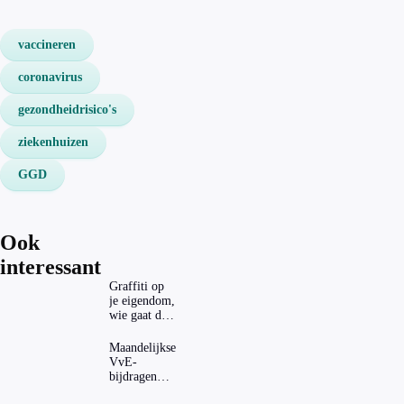
vaccineren
coronavirus
gezondheidrisico's
ziekenhuizen
GGD
Ook
interessant
Graffiti op
je eigendom,
wie gaat dat
betalen?
Maandelijkse
VvE-
bijdragen
stijgen: heeft