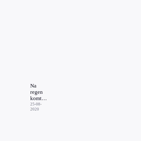
Na
regen
komt
lekkage:
25-08-
2020
'Na vijf
jaar
wordt
het tijd
dat