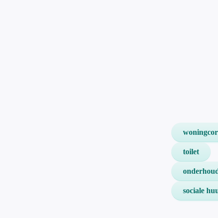
woningcor
toilet
onderhou
sociale h