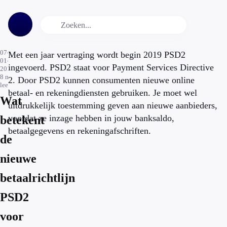
07-
Met een jaar vertraging wordt begin 2019 PSD2
01-
ingevoerd. PSD2 staat voor Payment Services Directive
2019
8
min.
2. Door PSD2 kunnen consumenten nieuwe online
leestijd
betaal- en rekeningdiensten gebruiken. Je moet wel
Wat
uitdrukkelijk toestemming geven aan nieuwe aanbieders,
voordat ze inzage hebben in jouw banksaldo,
betekent
betaalgegevens en rekeningafschriften.
de
nieuwe
betaalrichtlijn
PSD2
voor