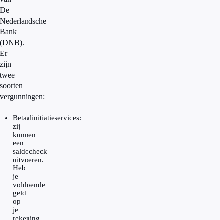
De
Nederlandsche
Bank
(DNB).
Er
zijn
twee
soorten
vergunningen:
Betaalinitiatieservices:
zij
kunnen
een
saldocheck
uitvoeren.
Heb
je
voldoende
geld
op
je
rekening