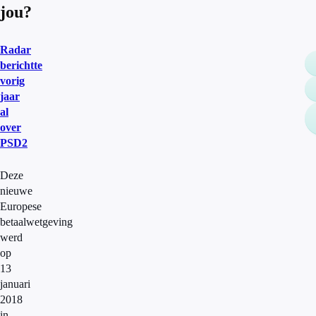
jou?
Radar
berichtte
vorig
jaar
al
over
PSD2
Deze
nieuwe
Europese
betaalwetgeving
werd
op
13
januari
2018
in