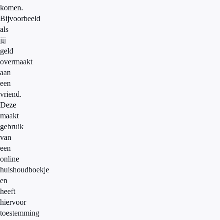
komen.
Bijvoorbeeld
als
jij
geld
overmaakt
aan
een
vriend.
Deze
maakt
gebruik
van
een
online
huishoudboekje
en
heeft
hiervoor
toestemming