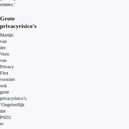
relaties.’
Grote
privacyrisico's
Martijn
van
der
Veen
van
Privacy
First
voorziet
ook
grote
privacyrisico’s.
’Ongelooflijk
dat
PSD2
er