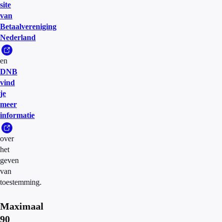
site
van
Betaalvereniging
Nederland
en
DNB
vind
je
meer
informatie
over
het
geven
van
toestemming.
Maximaal
90