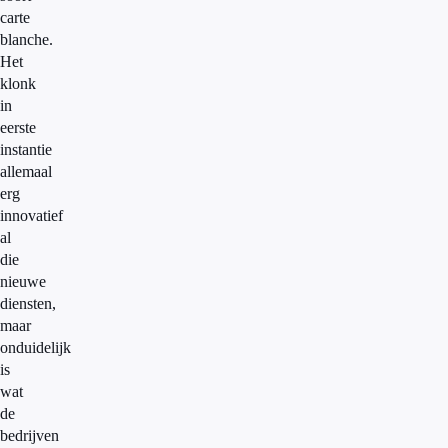
carte
blanche.
Het
klonk
in
eerste
instantie
allemaal
erg
innovatief
al
die
nieuwe
diensten,
maar
onduidelijk
is
wat
de
bedrijven