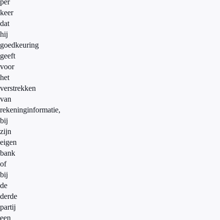
per
keer
dat
hij
goedkeuring
geeft
voor
het
verstrekken
van
rekeninginformatie,
bij
zijn
eigen
bank
of
bij
de
derde
partij
een