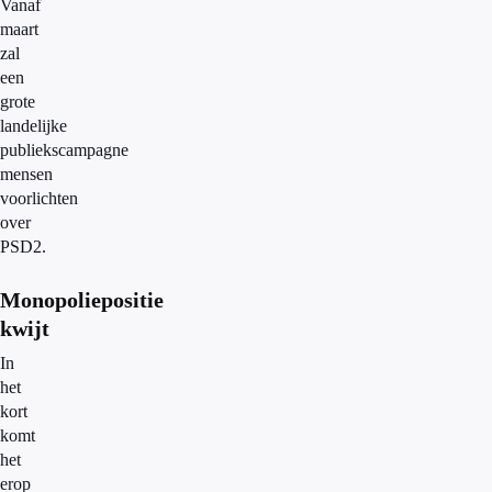
Vanaf
maart
zal
een
grote
landelijke
publiekscampagne
mensen
voorlichten
over
PSD2.
Monopoliepositie
kwijt
In
het
kort
komt
het
erop