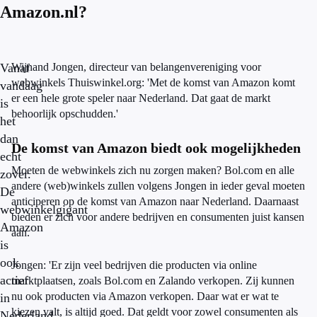
Amazon.nl?
Vanaf
Wijnand Jongen, directeur van belangenvereniging voor
webwinkels Thuiswinkel.org: 'Met de komst van Amazon komt
vandaag
er een hele grote speler naar Nederland. Dat gaat de markt
is
behoorlijk opschudden.'
het
dan
De komst van Amazon biedt ook mogelijkheden
echt
Moeten de webwinkels zich nu zorgen maken? Bol.com en alle
zover.
andere (web)winkels zullen volgens Jongen in ieder geval moeten
De
anticiperen op de komst van Amazon naar Nederland. Daarnaast
webwinkelgigant
bieden er zich voor andere bedrijven en consumenten juist kansen
Amazon
aan.
is
ook
Jongen: 'Er zijn veel bedrijven die producten via online
actief
marktplaatsen, zoals Bol.com en Zalando verkopen. Zij kunnen
nu ook producten via Amazon verkopen. Daar wat er wat te
in
kiezen valt, is altijd goed. Dat geldt voor zowel consumenten als
Nederland.