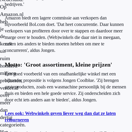
bedrijven.'
Op
Amazon.nl
Amazon biedt een lagere commissie aan verkopers dan
heb
bijvoorbeeld Bol.com doet. 'Dat heet concurrentie. Daar kunnen
je
verkopers van profiteren door over te stappen en daardoor meer
de
marge over te houden. (Web)winkels die daar niet in meegaan,
keuze
zullen iets anders te bieden moeten hebben om mee te
concurreren', aldus Jongen.
uit
ruim
Motto: 'Groot assortiment, kleine prijzen'
honderd
miljoen
Een goed voorbeeld van een onafhankelijke winkel met een
producten,
bijzonder propositie is volgens Jongen Coolblue. 'Zij brengen
grote producten, zoals een wasmachine persoonlijk bij de mensen
verdeeld
thuis en bieden een hele goede service. Zij onderscheiden zich
over
door echt iets anders aan te bieden', aldus Jongen.
meer
dan
Lees ook: Webwinkels geven liever weg dan dat ze laten
dertig
retourneren
categorieën.