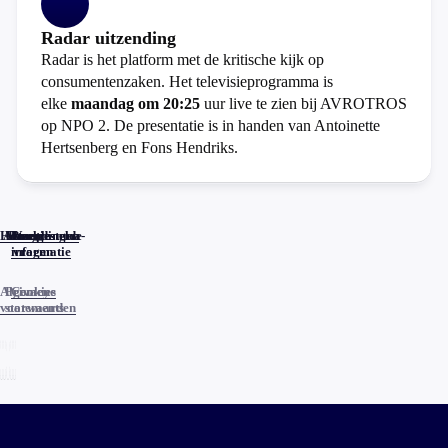
Radar uitzending
Radar is het platform met de kritische kijk op
consumentenzaken. Het televisieprogramma is
elke
maandag om 20:25
uur live te zien bij AVROTROS
op NPO 2. De presentatie is in handen van Antoinette
Hertsenberg en Fons Hendriks.
Home
Actueel
Uitzendingen
Reacties
Programma-
Veelgestelde
informatie
vragen
Algemene
Privacy
Cookies
voorwaarden
statements