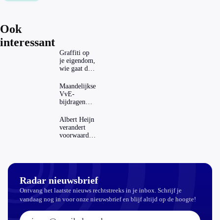
Ook
interessant
Graffiti op
je eigendom,
wie gaat dat
betalen?
Maandelijkse
VvE-
bijdragen
stijgen: heeft
dat invloed
Albert Heijn
op je
verandert
hypotheek?
voorwaarden
koopzegels:
mag dat
zomaar?
Radar nieuwsbrief
Ontvang het laatste nieuws rechtstreeks in je inbox. Schrijf je
vandaag nog in voor onze nieuwsbrief en blijf altijd op de hoogte!
E-mailadres: