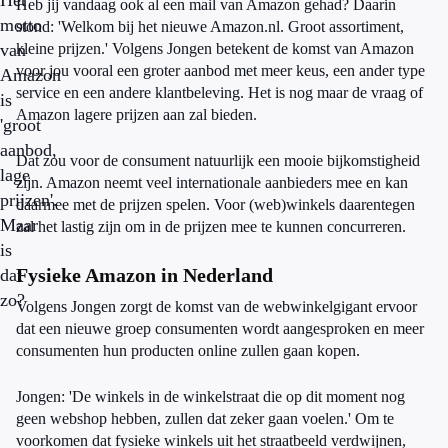
Het
Heb jij vandaag ook al een mail van Amazon gehad? Daarin
motto
stond: 'Welkom bij het nieuwe Amazon.nl. Groot assortiment,
van
kleine prijzen.' Volgens Jongen betekent de komst van Amazon
voor jou vooral een groter aanbod met meer keus, een ander type
Amazon
service en een andere klantbeleving. Het is nog maar de vraag of
is
Amazon lagere prijzen aan zal bieden.
'groot
aanbod,
Dat zou voor de consument natuurlijk een mooie bijkomstigheid
lage
zijn. Amazon neemt veel internationale aanbieders mee en kan
prijzen'.
daarmee met de prijzen spelen. Voor (web)winkels daarentegen
Maar
zal het lastig zijn om in de prijzen mee te kunnen concurreren.
is
Fysieke Amazon in Nederland
dat
zo?
Volgens Jongen zorgt de komst van de webwinkelgigant ervoor
dat een nieuwe groep consumenten wordt aangesproken en meer
consumenten hun producten online zullen gaan kopen.
Jongen: 'De winkels in de winkelstraat die op dit moment nog
geen webshop hebben, zullen dat zeker gaan voelen.' Om te
voorkomen dat fysieke winkels uit het straatbeeld verdwijnen,