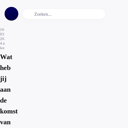
10-
03-
2020
4
min.
leestijd
Wat
heb
jij
aan
de
komst
van