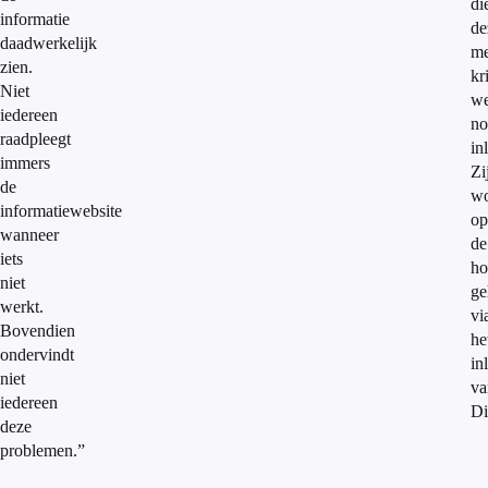
di
informatie
de
daadwerkelijk
me
zien.
kr
Niet
we
iedereen
no
raadpleegt
in
immers
Zi
de
wo
informatiewebsite
op
wanneer
de
iets
ho
niet
ge
werkt.
vi
Bovendien
he
ondervindt
in
niet
va
iedereen
Di
deze
problemen.”