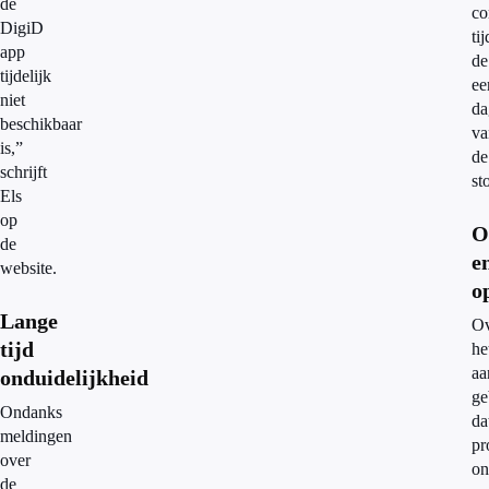
de
co
DigiD
ti
app
de
tijdelijk
ee
niet
da
beschikbaar
va
is,”
de
schrijft
st
Els
op
O
de
e
website.
o
Lange
Ov
tijd
he
aa
onduidelijkheid
ge
Ondanks
da
meldingen
pr
over
on
de