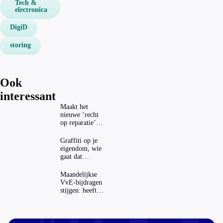
Tech &
electronica
DigiD
storing
Ook
interessant
Maakt het
nieuwe ‘recht
op reparatie’
repareren ook
echt
Graffiti op je
aantrekkelijker?
eigendom, wie
gaat dat
betalen?
Maandelijkse
VvE-bijdragen
stijgen: heeft
dat invloed op
je hypotheek?