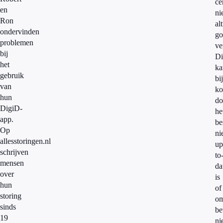
ce
en
ni
Ron
alt
ondervinden
go
problemen
ve
bij
Di
het
ka
gebruik
bi
van
k
hun
do
DigiD-
he
app.
be
Op
ni
allesstoringen.nl
up
schrijven
to
mensen
da
over
is
hun
of
storing
om
sinds
be
19
ni