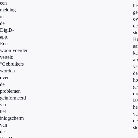
een
he
melding
ge
in
ov
de
de
DigiD-
st
app.
He
Een
aa
woordvoerder
ka
vertelt:
af
“Gebruikers
va
worden
de
over
ho
de
ge
problemen
di
geïnformeerd
las
via
he
het
va
inlogscherm
de
van
st
de