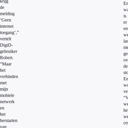
krijg
E
de
w
melding
is
‘Geen
er
internet
ee
toegang’,”
w
vertelt
la
DigiD-
ni
gebruiker
ge
Robert.
ov
“Maar
de
het
st
verbinden
E
met
wo
mijn
ve
mobiele
“V
netwerk
w
en
he
het
w
herstarten
ce
van