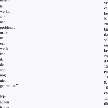
vertelt
ve
te
ce
werken
be
aan
is.
het
N
probleem,
bli
maar
da
na
s
een
ou
week
be
kan
zo
ik
i
de
15
app
en
nog
An
niet
9,
gebruiken.”
10
en
Niet
11
alleen
dit
Robert