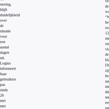
ve
storing,
de
blijft
wo
duidelijkheid
“W
over
he
de
zo
situatie
12
voor
me
een
on
aantal
vi
dagen
de
uit.
kl
Logius
Di
informeert
zi
haar
he
gebruikers
aa
pas
me
sinds
di
26
me
mei
ee
met
me