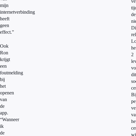
ve
mijn
ti
internetverbinding
de
heeft
ni
geen
Di
effect.”
re
Lo
Ook
he
Ron
2
krijgt
le
een
vo
foutmelding
dit
bij
so
het
ce
openen
Bi
van
pe
de
ve
app.
va
“Wanneer
he
ik
ce
de
wi