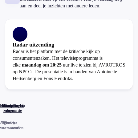
aan en deel je inzichten met andere leden.
Radar uitzending
Radar is het platform met de kritische kijk op
consumentenzaken. Het televisieprogramma is
elke
maandag om 20:25
uur live te zien bij AVROTROS
op NPO 2. De presentatie is in handen van Antoinette
Hertsenberg en Fons Hendriks.
Home
Actueel
Uitzendingen
Reacties
Programma-
Veelgestelde
informatie
vragen
Algemene
Privacy
Cookies
voorwaarden
statements