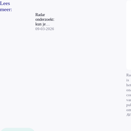
Lees
meer:
Radar
onderzoekt:
kun je
leven
09-03-2026
zonder
DigiD?
Ra
is
he
on
co
va
pu
om
AV