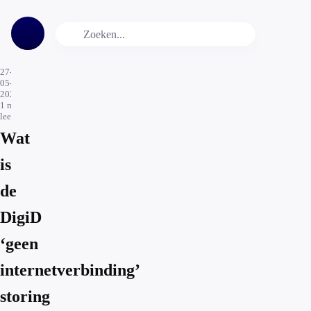
27-
05-
2026
1
min.
leestijd
Wat
is
de
DigiD
‘geen
internetverbinding’
storing