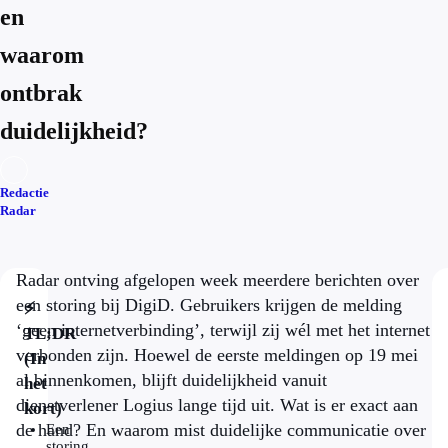
en
waarom
ontbrak
duidelijkheid?
Redactie
Radar
Radar ontving afgelopen week meerdere berichten over
een storing bij DigiD. Gebruikers krijgen de melding
⚡
‘geen internetverbinding’, terwijl zij wél met het internet
TL;DR
verbonden zijn. Hoewel de eerste meldingen op 19 mei
(In
al binnenkomen, blijft duidelijkheid vanuit
het
dienstverlener Logius lange tijd uit. Wat is er exact aan
kort)
de hand? En waarom mist duidelijke communicatie over
Een
storing