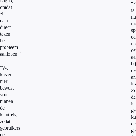
DigiD,
“E
omdat
is
zij
nu
daar
me
direct
sp
tegen
ee
het
ni
probleem
ce
aanlopen.”
aa
bij
“We
de
kiezen
an
hier
le
bewust
Zo
voor
de
binnen
is
de
ge
klantreis,
ku
zodat
de
gebruikers
ge
de