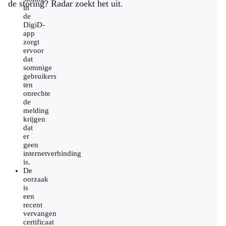
de storing? Radar zoekt het uit.
in
de
DigiD-
app
zorgt
ervoor
dat
sommige
gebruikers
ten
onrechte
de
melding
krijgen
dat
er
geen
internetverbinding
is.
De
oorzaak
is
een
recent
vervangen
certificaat