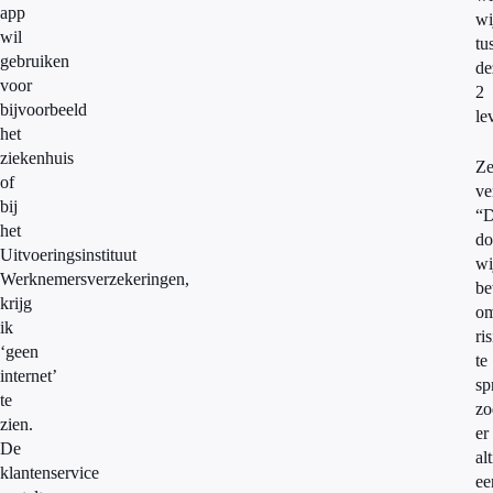
app
wi
wil
tu
gebruiken
de
voor
2
bijvoorbeeld
le
het
ziekenhuis
Z
of
ve
bij
“D
het
do
Uitvoeringsinstituut
wi
Werknemersverzekeringen,
be
krijg
o
ik
ri
‘geen
te
internet’
sp
te
zo
zien.
er
De
alt
klantenservice
ee