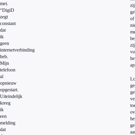
mei.
zi
“DigiD
ge
zegt
of
constant
ni
dat
me
ik
be
geen
zi
internetverbinding
vo
heb.
he
Mijn
ap
telefoon
al
Lo
opnieuw
ge
opgestart.
ge
Uiteindelijk
ve
kreeg
to
ik
ov
een
he
melding
ge
dat
aa