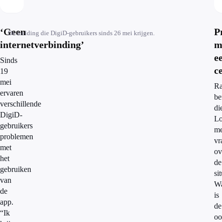
‘Geen
P
De melding die DigiD-gebruikers sinds 26 mei krijgen.
internetverbinding’
m
e
Sinds
c
19
mei
Ra
ervaren
be
verschillende
di
DigiD-
Lo
gebruikers
me
problemen
vr
met
ov
het
de
gebruiken
sit
van
W
de
is
app.
de
“Ik
oo