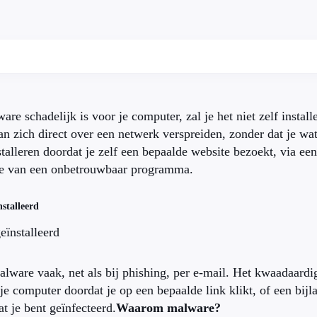
e schadelijk is voor je computer, zal je het niet zelf install
an zich direct over een netwerk verspreiden, zonder dat je w
stalleren doordat je zelf een bepaalde website bezoekt, via ee
tie van een onbetrouwbaar programma.
stalleerd
ïnstalleerd
alware vaak, net als bij phishing, per e-mail. Het kwaadaard
 je computer doordat je op een bepaalde link klikt, of een bijl
t je bent geïnfecteerd.
Waarom malware?