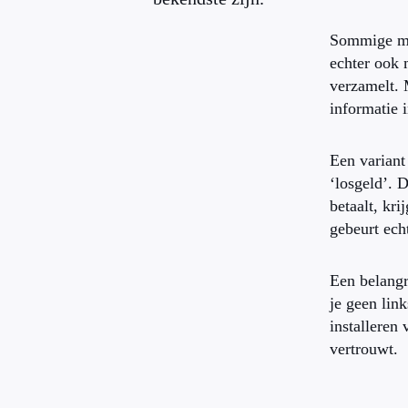
Sommige mal
echter ook 
verzamelt. 
informatie 
Een variant
‘losgeld’. 
betaalt, kr
gebeurt echt
Een belangr
je geen lin
installeren 
vertrouwt.