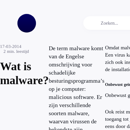
17-03-2014
Omdat malwar
De term malware komt
2
min. leestijd
Een virus k
van de Engelse
zich ook in
Wat is
omschrijving voor
de installa
schadelijke
malware?
besturingsprogramma’s
Onbewust geïn
op je computer:
Onbewust ge
malicious software. Er
zijn verschillende
Ook reist m
soorten malware,
toegang tot
waarvan virussen de
eens door da
bekendste zijn.