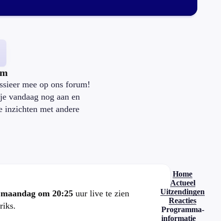
um
ssieer mee op ons forum!
je vandaag nog aan en
je inzichten met andere
.
Home
Actueel
Uitzendingen
e
maandag om 20:25
uur live te zien
Reacties
riks.
Programma-
informatie