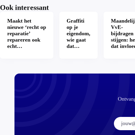
Ook interessant
Maakt het
Graffiti
Maandelij
nieuwe ‘recht op
op je
VvE-
reparatie’
eigendom,
bijdragen
repareren ook
wie gaat
stijgen: he
echt
dat
dat invloe
aantrekkelijker?
betalen?
op je
hypothee
Ontvang