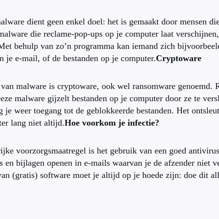
ware dient geen enkel doel: het is gemaakt door mensen die z
malware die reclame-pop-ups op je computer laat verschijnen, 
Met behulp van zo’n programma kan iemand zich bijvoorbeeld 
in je e-mail, of de bestanden op je computer.
Cryptoware
 van malware is cryptoware, ook wel ransomware genoemd. Ra
Deze malware gijzelt bestanden op je computer door ze te versl
ijg je weer toegang tot de geblokkeerde bestanden. Het ontsle
er lang niet altijd.
Hoe voorkom je infectie?
ijke voorzorgsmaatregel is het gebruik van een goed antivi
ks en bijlagen openen in e-mails waarvan je de afzender niet 
van (gratis) software moet je altijd op je hoede zijn: doe dit al