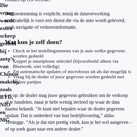
Die
vraag
Die toestemming is verplicht, tenzij de dataverwerking
wordt
noodzakelijk is voor een dienst die via de auto wordt geleverd,
zoals navigatie of verkeersinformatie.
extra
scherp
Wat kun je zelf doen?
gesteld
bij
Check in het instellingenmenu van je auto welke gegevens
worden gedeeld
auto’s
Koppel je smartphone selectief (bijvoorbeeld alleen via
van
Bluetooth, niet volledig)
Zet automatische updates of microfoons uit als dat mogelijk is
Chinese
Vraag bij de dealer of jouw gegevens worden gedeeld met
makelij,
andere partijen
zoals
Let op: de dealer mag jouw gegevens gebruiken om de verkoop
BYD,
af te handelen, maar je hebt weinig invloed op waar de data
NIO
daarna belandt. “Je kunt niet bepalen waar de dealer gegevens
en
opslaat. Dat is onderdeel van hun bedrijfsvoering,” aldus
MG
.
Terstegge. “Als je dat niet prettig vindt, kun je het wel aangeven –
of op zoek gaan naar een andere dealer.”