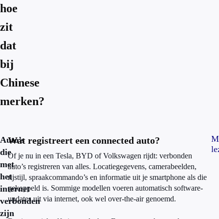
hoe
zit
dat
bij
Chinese
merken?
M
Auto’s
Wat registreert een connected auto?
le
die
Of je nu in een Tesla, BYD of Volkswagen rijdt: verbonden
met
auto’s registreren van alles. Locatiegegevens, camerabeelden,
het
rijstijl, spraakcommando’s en informatie uit je smartphone als die
internet
gekoppeld is. Sommige modellen voeren automatisch software-
updates uit via internet, ook wel over-the-air genoemd.
verbonden
zijn