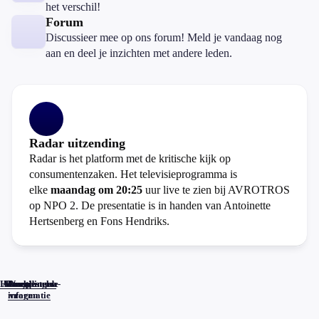
het verschil!
Forum
Discussieer mee op ons forum! Meld je vandaag nog
aan en deel je inzichten met andere leden.
Radar uitzending
Radar is het platform met de kritische kijk op
consumentenzaken. Het televisieprogramma is
elke
maandag om 20:25
uur live te zien bij AVROTROS
op NPO 2. De presentatie is in handen van Antoinette
Hertsenberg en Fons Hendriks.
Home
Actueel
Uitzendingen
Reacties
Programma-
Veelgestelde
informatie
vragen