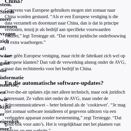
China?
stem.
Gegevens van Europese gebruikers mogen niet zomaar naar
Steeds
China worden gestuurd. “Als er een Europese vestiging is die
meer
data verzamelt en doorstuurt naar China, dan is dat in principe
mensen
verboden, tenzij je als bedrijf aan specifieke voorwaarden
vragen
voldoet,” legt Terstegge uit. “Dat vereist juridische onderbouwing
zich
en extra waarborgen.”
af:
waar
Is er géén Europese vestiging, maar richt de fabrikant zich wel op
Europese klanten? Dan valt de verwerking alsnog onder de AVG,
gaat
maar dan rechtstreeks voor het bedrijf in China.
die
informatie
En die automatische software-updates?
naartoe,
en
Over-the-air updates zijn niet alleen technisch, maar ook juridisch
interessant. Ze vallen niet onder de AVG, maar onder de
wie
Telecommunicatiewet – beter bekend als de ‘cookiewet’. “Je mag
kijkt
niet zomaar software installeren of gegevens uitlezen via een
er
verbonden apparaat zonder toestemming,” zegt Terstegge. “Dat
eigenlijk
geldt ook voor auto’s. Het is vergelijkbaar met het plaatsen van
mee?
cookies op een website.”