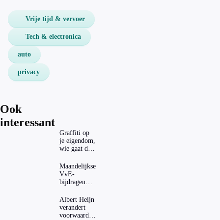
Vrije tijd & vervoer
Tech & electronica
auto
privacy
Ook
interessant
Graffiti op
je eigendom,
wie gaat dat
betalen?
Maandelijkse
VvE-
bijdragen
stijgen: heeft
dat invloed
Albert Heijn
op je
verandert
hypotheek?
voorwaarden