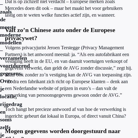
Dat is op zichzelf niet verdacht – Europese merken zoals
–
Mercedes doen dit ook – maar het maakt het voor gebruikers
zoals
lastig om te weten welke functies actief zijn, en wanneer.
de
meeste
Valt zo’n Chinese auto onder de Europese
moderne
privacywet?
modellen
Volgens privacyjurist Jeroen Terstegge (Privacy Management
–
Partners) is het antwoord meestal: ja. “Als een autofabrikant een
verzamelen
vestiging heeft in de EU, en van daaruit voertuigen verkoopt of
voortdurend
gegevens verwerkt, dan geldt de AVG zonder discussie,” zegt hij.
gegevens.
Maar ook zonder zo’n vestiging kan de AVG van toepassing zijn.
Over
“Zodra een fabrikant zich richt op Europese klanten – denk aan
je
een Nederlandse website of prijzen in euro’s – dan valt de
verwerking van persoonsgegevens gewoon onder de AVG.”
locatie,
rijgedrag
Toch hangt het precieze antwoord af van hoe de verwerking is
en
ingericht: gebeurt dat lokaal in Europa, of direct vanuit China?
soms
zelfs
Mogen gegevens worden doorgestuurd naar
je