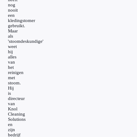
nog
nooit
een
kledingstomer
gebruikt.
Maar
als
'stoomdeskundige'
weet
hij
alles
van
het
reinigen
met
stoom.
Hij
is
directeur
van
Knol
Cleaning
Solutions
en
zijn
bedrijf