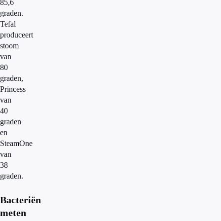
85,6
graden.
Tefal
produceert
stoom
van
80
graden,
Princess
van
40
graden
en
SteamOne
van
38
graden.
Bacteriën
meten