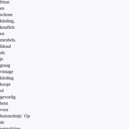
frisse
en
schone
kleding,
knuffels
en
meubels.
Ideaal
als
je
graag
vintage
kleding
koopt
of
gevoelig
bent
voor
huisstofmijt.' Op
de
verpakking