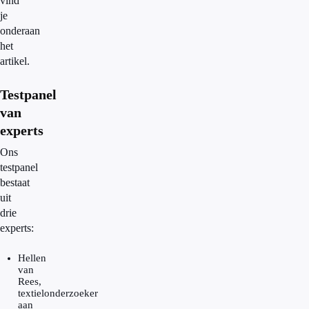
vind
je
onderaan
het
artikel.
Testpanel
van
experts
Ons
testpanel
bestaat
uit
drie
experts:
Hellen
van
Rees,
textielonderzoeker
aan