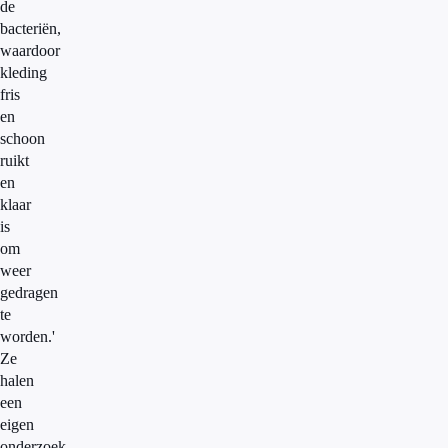
de
bacteriën,
waardoor
kleding
fris
en
schoon
ruikt
en
klaar
is
om
weer
gedragen
te
worden.'
Ze
halen
een
eigen
onderzoek