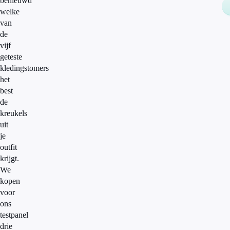
benieuwd
welke
van
de
vijf
geteste
kledingstomers
het
best
de
kreukels
uit
je
outfit
krijgt.
We
kopen
voor
ons
testpanel
drie