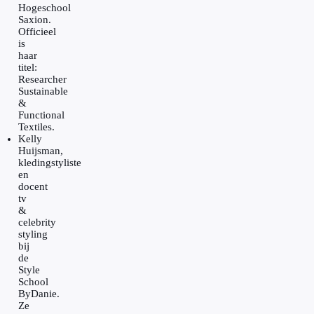
Hogeschool
Saxion.
Officieel
is
haar
titel:
Researcher
Sustainable
&
Functional
Textiles.
Kelly
Huijsman,
kledingstyliste
en
docent
tv
&
celebrity
styling
bij
de
Style
School
ByDanie.
Ze