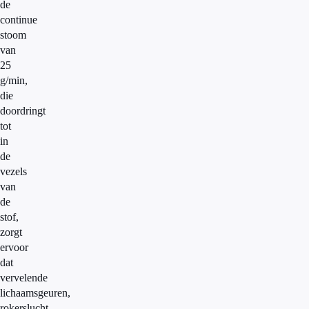
de
continue
stoom
van
25
g/min,
die
doordringt
tot
in
de
vezels
van
de
stof,
zorgt
ervoor
dat
vervelende
lichaamsgeuren,
rokerslucht