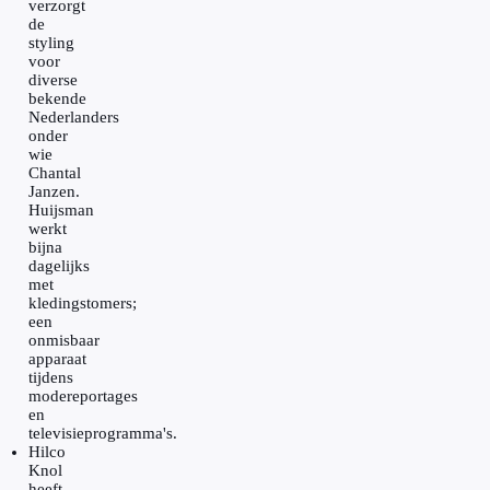
verzorgt
de
styling
voor
diverse
bekende
Nederlanders
onder
wie
Chantal
Janzen.
Huijsman
werkt
bijna
dagelijks
met
kledingstomers;
een
onmisbaar
apparaat
tijdens
modereportages
en
televisieprogramma's.
Hilco
Knol
heeft