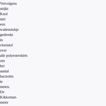
Vervolgens
strijkt
Knol
met
een
wattenstokje
gedrenkt
in
vloeistof
over
alle polyestershirts
om
het
aantal
bacteriën
te
meten.
De
Kikkoman-
meter