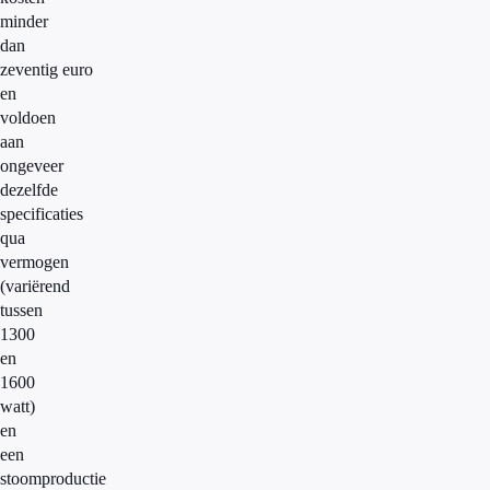
minder
dan
zeventig euro
en
voldoen
aan
ongeveer
dezelfde
specificaties
qua
vermogen
(variërend
tussen
1300
en
1600
watt)
en
een
stoomproductie