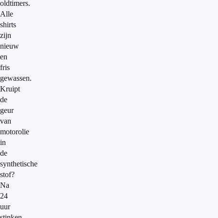
oldtimers.
Alle
shirts
zijn
nieuw
en
fris
gewassen.
Kruipt
de
geur
van
motorolie
in
de
synthetische
stof?
Na
24
uur
stinken