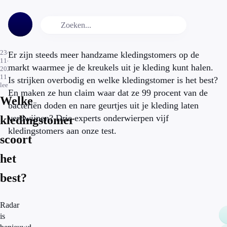
23-
Er zijn steeds meer handzame kledingstomers op de
11-
markt waarmee je de kreukels uit je kleding kunt halen.
2020
11
min.
Is strijken overbodig en welke kledingstomer is het best?
leestijd
En maken ze hun claim waar dat ze 99 procent van de
Welke
bacteriën doden en nare geurtjes uit je kleding laten
verdwijnen? Drie experts onderwierpen vijf
kledingstomer
kledingstomers aan onze test.
scoort
het
best?
Radar
is