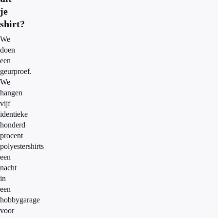
je
shirt?
We
doen
een
geurproef.
We
hangen
vijf
identieke
honderd
procent
polyestershirts
een
nacht
in
een
hobbygarage
voor