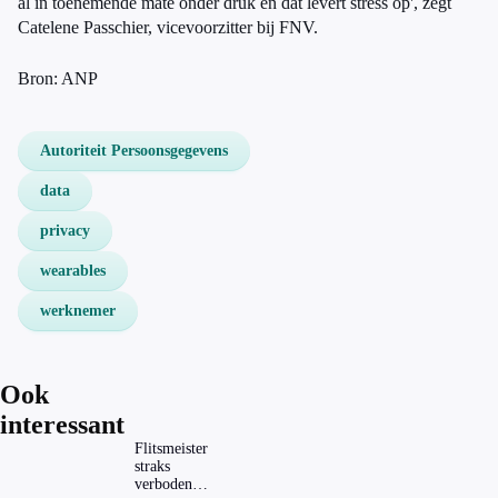
al in toenemende mate onder druk en dat levert stress op', zegt
Catelene Passchier, vicevoorzitter bij FNV.
Bron: ANP
Autoriteit Persoonsgegevens
data
privacy
wearables
werknemer
Ook
interessant
Flitsmeister
straks
verboden?