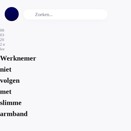
08-
03-
2016
2
min.
leestijd
Werknemer
niet
volgen
met
slimme
armband