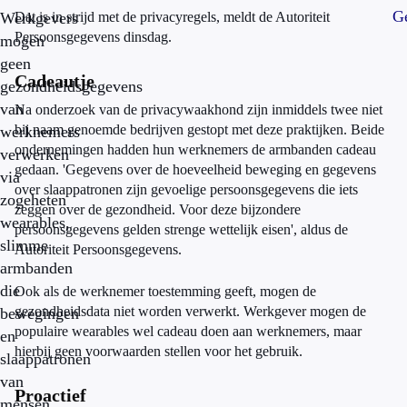
Ge
Werkgevers
Dat is in strijd met de privacyregels, meldt de Autoriteit
Persoonsgegevens dinsdag.
mogen
geen
Cadeautje
gezondheidsgegevens
van
Na onderzoek van de privacywaakhond zijn inmiddels twee niet
bij naam genoemde bedrijven gestopt met deze praktijken. Beide
werknemers
ondernemingen hadden hun werknemers de armbanden cadeau
verwerken
gedaan. 'Gegevens over de hoeveelheid beweging en gegevens
via
over slaappatronen zijn gevoelige persoonsgegevens die iets
zogeheten
zeggen over de gezondheid. Voor deze bijzondere
wearables,
persoonsgegevens gelden strenge wettelijk eisen', aldus de
slimme
Autoriteit Persoonsgegevens.
armbanden
die
Ook als de werknemer toestemming geeft, mogen de
gezondheidsdata niet worden verwerkt. Werkgever mogen de
bewegingen
populaire wearables wel cadeau doen aan werknemers, maar
en
hierbij geen voorwaarden stellen voor het gebruik.
slaappatronen
van
Proactief
mensen