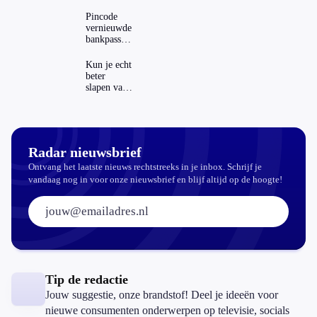
Dit zijn de
regels in
Pincode
Nederland
vernieuwde
en het
bankpassen
buitenland
zichtbaar in
ING-app:
Kun je echt
is dat wel
beter
veilig?
slapen van
slaapthee?
Radar nieuwsbrief
Ontvang het laatste nieuws rechtstreeks in je inbox. Schrijf je
vandaag nog in voor onze nieuwsbrief en blijf altijd op de hoogte!
E-mailadres:
Tip de redactie
Jouw suggestie, onze brandstof! Deel je ideeën voor
nieuwe consumenten onderwerpen op televisie, socials