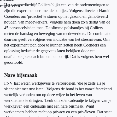
Het vastgoedbedrijf Colliers blijkt een van de ondernemingen te
registreren.
zijn die experimenteert met de bandjes. Volgens directeur Harold
Coenders om 'proactief te sturen op het gezond en gemotiveerd
houden' van medewerkers. Volgens hem doen zo'n dertig van de
45 personeelsleden mee. De slimme polsbandjes bij Colliers
meten de hartslag en beweging van medewerkers. De combinatie
daarvan geeft vervolgens een indicatie van het stressniveau. Om
het experiment toch door te kunnen zetten heeft Coenders een
oplossing bedacht: de gegevens laten bekijken door een
onafhankelijke coach buiten het bedrijf. Dat is volgens hem wel
geoorloofd.
Nare bijsmaak
FNV laat weten werkgevers te veroordelen, 'die je zelfs als je
slaapt niet met rust laten'. Volgens de bond is het vanzelfsprekend
wettelijk verboden om op deze wijze in het leven van
werknemers te dringen. 'Leuk om zo'n cadeautje te krijgen van je
werkgever, een cadeautje met een nare bijsmaak. Want
werknemers hebben recht op privacy en een privéleven. Dat staat