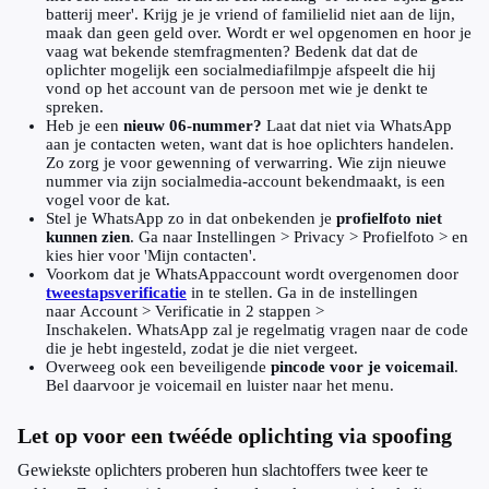
batterij meer'. Krijg je je vriend of familielid niet aan de lijn,
maak dan geen geld over. Wordt er wel opgenomen en hoor je
vaag wat bekende stemfragmenten? Bedenk dat dat de
oplichter mogelijk een socialmediafilmpje afspeelt die hij
vond op het account van de persoon met wie je denkt te
spreken.
Heb je een
nieuw 06-nummer?
Laat dat niet via WhatsApp
aan je contacten weten, want dat is hoe oplichters handelen.
Zo zorg je voor gewenning of verwarring. Wie zijn nieuwe
nummer via zijn socialmedia-account bekendmaakt, is een
vogel voor de kat.
Stel je WhatsApp zo in dat onbekenden je
profielfoto niet
kunnen zien
. Ga naar Instellingen > Privacy > Profielfoto > en
kies hier voor 'Mijn contacten'.
Voorkom dat je WhatsAppaccount wordt overgenomen door
tweestapsverificatie
in te stellen. Ga in de instellingen
naar Account > Verificatie in 2 stappen >
Inschakelen. WhatsApp zal je regelmatig vragen naar de code
die je hebt ingesteld, zodat je die niet vergeet.
Overweeg ook een beveiligende
pincode voor je voicemail
.
Bel daarvoor je voicemail en luister naar het menu.
Let op voor een twééde oplichting via spoofing
Gewiekste oplichters proberen hun slachtoffers twee keer te