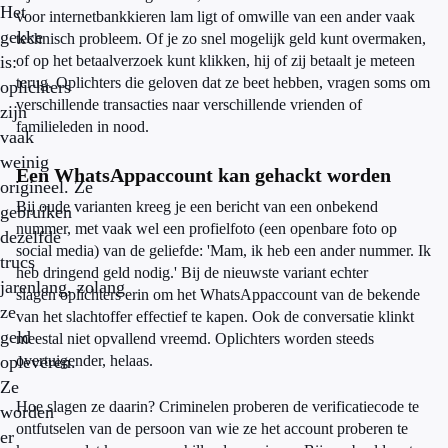
Het
voor internetbankkieren lam ligt of omwille van een ander vaak
gekke
technisch probleem. Of je zo snel mogelijk geld kunt overmaken,
is:
of op het betaalverzoek kunt klikken, hij of zij betaalt je meteen
terug. Oplichters die geloven dat ze beet hebben, vragen soms om
oplichters
verschillende transacties naar verschillende vrienden of
zijn
familieleden in nood.
vaak
weinig
Een WhatsAppaccount kan gehackt worden
origineel. Ze
Bij oude varianten kreeg je een bericht van een onbekend
gebruiken
nummer, met vaak wel een profielfoto (een openbare foto op
dezelfde
social media) van de geliefde: 'Mam, ik heb een ander nummer. Ik
trucs
heb dringend geld nodig.' Bij de nieuwste variant echter
jarenlang, zolang
slagen oplichters erin om het WhatsAppaccount van de bekende
ze
van het slachtoffer effectief te kapen. Ook de conversatie klinkt
geld
meestal niet opvallend vreemd. Oplichters worden steeds
opleveren.
overtuigender, helaas.
Ze
Hoe slagen ze daarin? Criminelen proberen de verificatiecode te
worden
ontfutselen van de persoon van wie ze het account proberen te
er