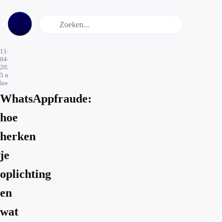
11-
04-
2021
5
min.
leestijd
WhatsAppfraude:
hoe
herken
je
oplichting
en
wat