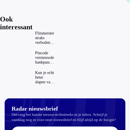
Ook
interessant
Flitsmeister
straks
verboden?
Dit zijn de
regels in
Pincode
Nederland
vernieuwde
en het
bankpassen
buitenland
zichtbaar in
ING-app:
Kun je echt
is dat wel
beter
veilig?
slapen van
slaapthee?
Radar nieuwsbrief
Ontvang het laatste nieuws rechtstreeks in je inbox. Schrijf je
vandaag nog in voor onze nieuwsbrief en blijf altijd op de hoogte!
E-mailadres: