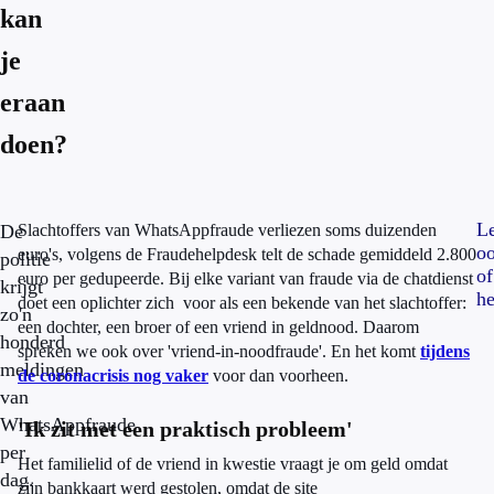
kan
je
eraan
doen?
L
De
Slachtoffers van WhatsAppfraude verliezen soms duizenden
o
euro's, volgens de Fraudehelpdesk telt de schade gemiddeld 2.800
politie
of
euro per gedupeerde. Bij elke variant van fraude via de chatdienst
krijgt
he
doet een oplichter zich voor als een bekende van het slachtoffer:
zo'n
een dochter, een broer of een vriend in geldnood. Daarom
honderd
spreken we ook over 'vriend-in-noodfraude'. En het komt
tijdens
meldingen
de coronacrisis nog vaker
voor dan voorheen.
van
WhatsAppfraude
'Ik zit met een praktisch probleem'
per
Het familielid of de vriend in kwestie vraagt je om geld omdat
dag.
zijn bankkaart werd gestolen, omdat de site