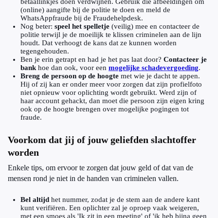
betaallinkjes doen verdwijnen. Gebruik die afbeeldingen om
(online) aangifte bij de politie te doen en meld de
WhatsAppfraude bij de Fraudehelpdesk.
Nog beter:
speel het spelletje
(veilig) mee en contacteer de
politie terwijl je de moeilijk te klissen criminelen aan de lijn
houdt. Dat verhoogt de kans dat ze kunnen worden
tegengehouden.
Ben je erin getrapt en had je het pas laat door?
Contacteer je
bank
hoe dan ook, voor een
mogelijke schadevergoeding
.
Breng de persoon op de hoogte
met wie je dacht te appen.
Hij of zij kan er onder meer voor zorgen dat zijn profielfoto
niet opnieuw voor oplichting wordt gebruikt. Werd zijn of
haar account gehackt, dan moet die persoon zijn eigen kring
ook op de hoogte brengen over mogelijke pogingen tot
fraude.
Voorkom dat jij of jouw geliefden slachtoffer
worden
Enkele tips, om ervoor te zorgen dat jouw geld of dat van de
mensen rond je niet in de handen van criminelen vallen.
Bel altijd
het nummer, zodat je de stem aan de andere kant
kunt verifiëren. Een oplichter zal je oproep vaak weigeren,
met een smoes als 'Ik zit in een meeting' of 'ik heb bijna geen