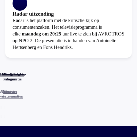
Radar uitzending
Radar is het platform met de kritische kijk op
consumentenzaken. Het televisieprogramma is
elke
maandag om 20:25
uur live te zien bij AVROTROS
op NPO 2. De presentatie is in handen van Antoinette
Hertsenberg en Fons Hendriks.
Home
Actueel
Uitzendingen
Reacties
Programma-
Veelgestelde
informatie
vragen
Algemene
Privacy
Cookies
voorwaarden
statements