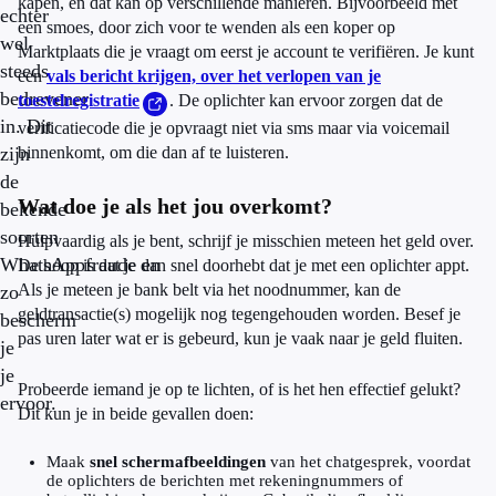
kapen, en dat kan op verschillende manieren. Bijvoorbeeld met
echter
een smoes, door zich voor te wenden als een koper op
wel
Marktplaats die je vraagt om eerst je account te verifiëren. Je kunt
steeds
een
vals bericht krijgen, over het verlopen van je
bedrevener
toestelregistratie
. De oplichter kan ervoor zorgen dat de
in. Dit
verificatiecode die je opvraagt niet via sms maar via voicemail
zijn
binnenkomt, om die dan af te luisteren.
de
Wat doe je als het jou overkomt?
bekende
soorten
Hulpvaardig als je bent, schrijf je misschien meteen het geld over.
WhatsAppfraude en
De hoop is dat je dan snel doorhebt dat je met een oplichter appt.
Als je meteen je bank belt via het noodnummer, kan de
zo
geldtransactie(s) mogelijk nog tegengehouden worden. Besef je
bescherm
pas uren later wat er is gebeurd, kun je vaak naar je geld fluiten.
je
je
Probeerde iemand je op te lichten, of is het hen effectief gelukt?
ervoor.
Dit kun je in beide gevallen doen:
Maak
snel schermafbeeldingen
van het chatgesprek, voordat
de oplichters de berichten met rekeningnummers of