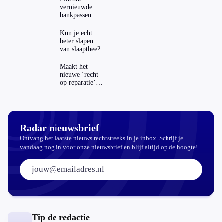
vernieuwde
bankpassen
zichtbaar in
ING-app: is dat
Kun je echt
wel veilig?
beter slapen
van slaapthee?
Maakt het
nieuwe ‘recht
op reparatie’
repareren ook
echt
aantrekkelijker?
Radar nieuwsbrief
Ontvang het laatste nieuws rechtstreeks in je inbox. Schrijf je
vandaag nog in voor onze nieuwsbrief en blijf altijd op de hoogte!
E-mailadres:
Tip de redactie