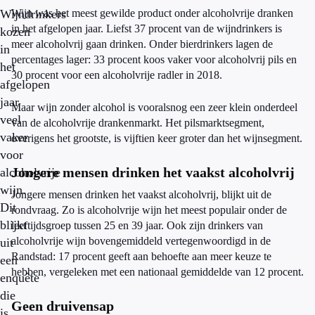
Wijndrinkers
Wijn was het meest gewilde product onder alcoholvrije dranken
in het afgelopen jaar. Liefst 37 procent van de wijndrinkers is
kozen
meer alcoholvrij gaan drinken. Onder bierdrinkers lagen de
in
percentages lager: 33 procent koos vaker voor alcoholvrij pils en
het
30 procent voor een alcoholvrije radler in 2018.
afgelopen
jaar
Maar wijn zonder alcohol is vooralsnog een zeer klein onderdeel
veel
van de alcoholvrije drankenmarkt. Het pilsmarktsegment,
vaker
overigens het grootste, is vijftien keer groter dan het wijnsegment.
voor
Jongere mensen drinken het vaakst alcoholvrij
alcoholvrije
wijn.
Jongere mensen drinken het vaakst alcoholvrij, blijkt uit de
Dit
rondvraag. Zo is alcoholvrije wijn het meest populair onder de
blijkt
leeftijdsgroep tussen 25 en 39 jaar. Ook zijn drinkers van
alcoholvrije wijn bovengemiddeld vertegenwoordigd in de
uit
Randstad: 17 procent geeft aan behoefte aan meer keuze te
een
hebben, vergeleken met een nationaal gemiddelde van 12 procent.
enquête
die
Geen druivensap
is