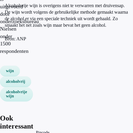
Alcoholvrije wijn is overigens niet te verwarren met druivensap.
uitgevoerd
De wijn wordt volgens de gebruikelijke methode gemaakt waarna
door
de alcohol er via een speciale techniek uit wordt gehaald. Zo
onderzoeksbureau
smaakt het net zoals wijn maar bevat het geen alcohol.
Nielsen
onder
Bron: ANP
1500
respondenten
wijn
alcoholvrij
alcoholvrije
wijn
Ook
interessant
Pincode