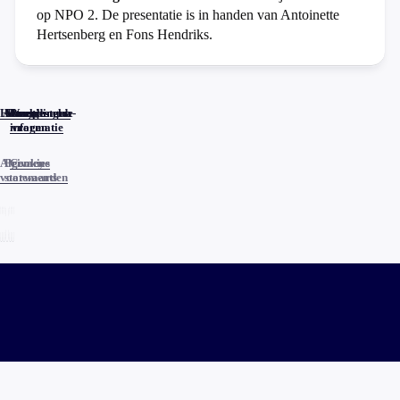
op NPO 2. De presentatie is in handen van Antoinette
Hertsenberg en Fons Hendriks.
Home
Actueel
Uitzendingen
Reacties
Programma-
Veelgestelde
informatie
vragen
Algemene
Privacy
Cookies
voorwaarden
statements