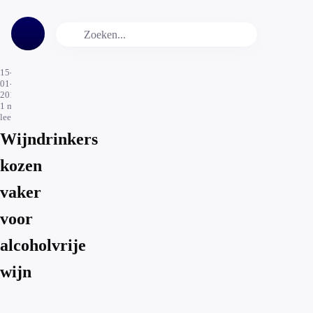
15-
01-
2019
1
min.
leestijd
Wijndrinkers
kozen
vaker
voor
alcoholvrije
wijn