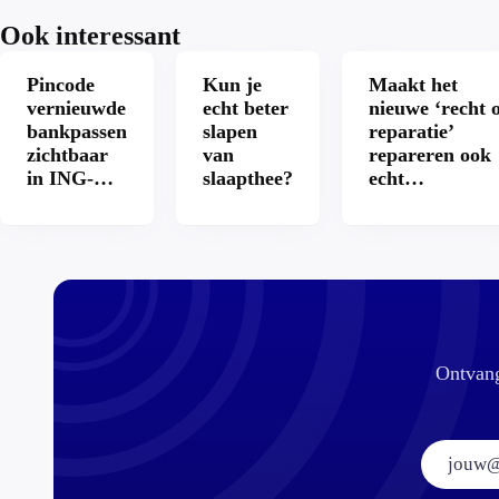
Ook interessant
Pincode
Kun je
Maakt het
vernieuwde
echt beter
nieuwe ‘recht 
bankpassen
slapen
reparatie’
zichtbaar
van
repareren ook
in ING-
slaapthee?
echt
app: is dat
aantrekkelijke
wel veilig?
Ontvang