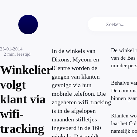
23-01-2014
De winkel m
In de winkels van
2
min. leestijd
van de Bas 
Dixons, Mycom en
minder per
Winkelier
iCentre worden de
gangen van klanten
volgt
Behalve van
gevolgd via hun
De combinat
mobiele telefoon. Die
klant via
binnen gaa
zogeheten wifi-tracking
wifi-
is in de afgelopen
Klanten wor
maanden stilletjes
laat het C
tracking
ingevoerd in de 160
namelijk oo
winkels. Dat meldt