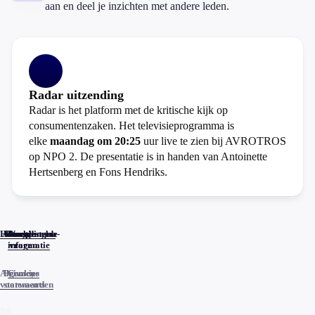
aan en deel je inzichten met andere leden.
Radar uitzending
Radar is het platform met de kritische kijk op
consumentenzaken. Het televisieprogramma is
elke
maandag om 20:25
uur live te zien bij AVROTROS
op NPO 2. De presentatie is in handen van Antoinette
Hertsenberg en Fons Hendriks.
Home
Actueel
Uitzendingen
Reacties
Programma-
Veelgestelde
informatie
vragen
Algemene
Privacy
Cookies
voorwaarden
statements