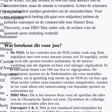
bij de winter. Dit jaar hebben ze ook een flink aandeel van de
25e
uitzendrechten, maar de situatie is veranderd. Achter de schermen
Olympische
is er met andere partijen gestreden om de uitzendrechten. Voor
een astronomisch bedrag (dit gaat over miljarden) hebben de
Winterspelen
publieke omroepen en de commerciële reus Warner Bros.
in
Discovery, waar HBO Max onder valt, de rechten voor de
de
komende jaren onderling verdeeld.
Italiaanse
steden
Wat betekent dit voor jou?
Milaan
De NOS:
In het verleden kon de NOS online vaak nog flink
en
uitpakken met veel extra streams (soms wel 10 tegelijk), zodat
Cortina
ze toch alle sporten konden aanbieden. In de nieuwe
verdeling zijn die digitale rechten veel strenger afgekaderd. Er
d'Ampezzo
is een harde limiet van 100 uur live-tv afgesproken. De
begonnen.
populairste sporten en de Nederlanders die voor medailles
strijden, zie je gelukkig nog steeds op de NOS en via hun app.
Of
Waar eerder online extra kanalen werden aangeboden, zenden
je
ze nu vaak alleen een samenvatting van bepaalde sporten en
onderdelen uit.
nu
HBO Max:
Dit is het nieuwe thuis voor de sportfan die alles
fan
van de Olympische Spelen wil zien. Zij hebben de volledige
rechten en zenden alles live uit.
bent
Eurosport 1 & 2:
Heb je een standaard televisiepakket bij
van