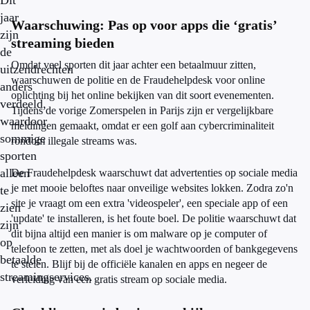
Dit
jaar
Waarschuwing: Pas op voor apps die ‘gratis’
zijn
streaming bieden
de
Omdat veel sporten dit jaar achter een betaalmuur zitten,
uitzendrechten
waarschuwen de politie en de Fraudehelpdesk voor online
anders
oplichting bij het online bekijken van dit soort evenementen.
verdeeld,
Tijdens de vorige Zomerspelen in Parijs zijn er vergelijkbare
waardoor
meldingen gemaakt, omdat er een golf aan cybercriminaliteit
sommige
rondom illegale streams was.
sporten
alleen
De Fraudehelpdesk waarschuwt dat advertenties op sociale media
je met mooie beloftes naar onveilige websites lokken. Zodra zo'n
te
site je vraagt om een extra 'videospeler', een speciale app of een
zien
'update' te installeren, is het foute boel. De politie waarschuwt dat
zijn
dit bijna altijd een manier is om malware op je computer of
op
telefoon te zetten, met als doel je wachtwoorden of bankgegevens
betaalde
te stelen. Blijf bij de officiële kanalen en apps en negeer de
streamingservices.
verleiding van een gratis stream op sociale media.