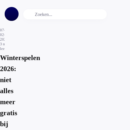
07-
02-
2026
3
min.
leestijd
Winterspelen
2026:
niet
alles
meer
gratis
bij