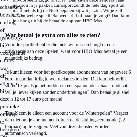
bijvoorbeeld Ziggo of KPN? Dan zitten deze zenders vaak
gewoon in je pakket. Eurosport zendt de hele dag sport uit,
schaatsen,
maar net als bij de NOS bepalen zij wat je ziet. Wil je zelf
bobsleeën,
kiezen welke specifieke wedstrijd of baan je volgt? Dan kom
je alsnog uit bij de betaalde app van HBO Max.
curling
of
Wat betaal je extra om alles te zien?
ijshockey,
Voor de sportliefhebber die niets wil missen hangt er een
bij
prijskaartje aan deze Spelen, want voor HBO Max betaal je een
voorgaande
maandelijks bedrag.
edities
was
Je kunt kiezen voor het goedkoopste abonnement van ongeveer 6
dit
euro, maar dan krijg je wel reclames te zien. Dat kan behoorlijk
allemaal
storend zijn als je net midden in een spannende schaatsronde zit.
bij
Wil je liever kijken zonder onderbrekingen? Dan betaal je al snel
de
zo'n 12 tot 17 euro per maand.
publieke
Tip:
Neem je alleen een account voor de Winterspelen? Vergeet
omroep
dan niet om je abonnement direct na de sluitingsceremonie (22
te
februari) op te zeggen. Veel van deze diensten worden
bekijken.
automatisch verlengd.