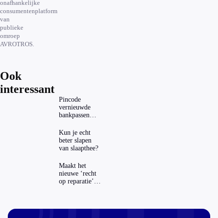
onafhankelijke
consumentenplatform
van
publieke
omroep
AVROTROS.
Ook
interessant
Pincode
vernieuwde
bankpassen
zichtbaar in
ING-app: is dat
Kun je echt
wel veilig?
beter slapen
van slaapthee?
Maakt het
nieuwe ‘recht
op reparatie’
repareren ook
echt
aantrekkelijker?