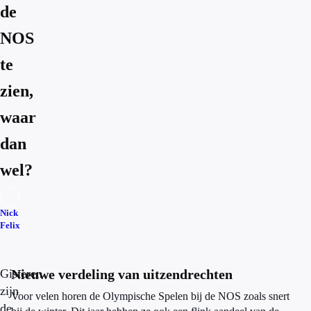
de
NOS
te
zien,
waar
dan
wel?
Nick
Felix
Gisteren
Nieuwe verdeling van uitzendrechten
zijn
Voor velen horen de Olympische Spelen bij de NOS zoals snert
de