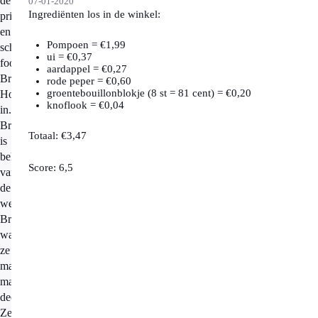
de
07-01-2020
Ingrediënten los in de winkel:
prijzen
en
Pompoen = €1,99
schakelen
ui = €0,37
foodblogger
aardappel = €0,27
Brenda
rode peper = €0,60
groentebouillonblokje (8 st = 81 cent) = €0,20
Hoff
knoflook = €0,04
in.
Brenda
Totaal: €3,47
is
bekend
Score: 6,5
van
de
website
Brendakookt.nl,
waar
ze
makkelijke
maaltijden
deelt.
Ze