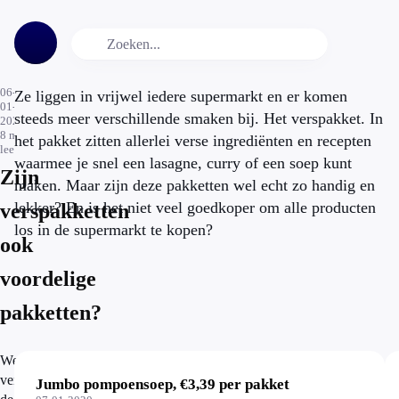
06-
Ze liggen in vrijwel iedere supermarkt en er komen
01-
steeds meer verschillende smaken bij. Het verspakket. In
2020
8
min.
het pakket zitten allerlei verse ingrediënten en recepten
leestijd
waarmee je snel een lasagne, curry of een soep kunt
Zijn
maken. Maar zijn deze pakketten wel echt zo handig en
lekker? En is het niet veel goedkoper om alle producten
verspakketten
los in de supermarkt te kopen?
ook
voordelige
pakketten?
We
vergelijken
Jumbo pompoensoep, €3,39 per pakket