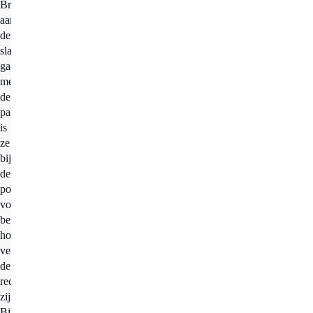
Brenda
aan
de
slag
gaat
met
de
pakketten,
is
ze
bij
de
pompoensoep
vooral
benieuwd
hoe
verschillend
de
recepten
zijn.
Bij