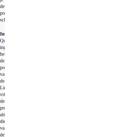
de
pompoen
schilt.
Ingrediënten
Qua
ingrediënten
bevat
de
pompoensoep
van
de
Lidl
vrijwel
dezelfde
producten
als
die
van
de