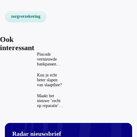
zorgverzekering
Ook
interessant
Pincode
vernieuwde
bankpassen
zichtbaar in
ING-app: is dat
Kun je echt
wel veilig?
beter slapen
van slaapthee?
Maakt het
nieuwe ‘recht
op reparatie’
repareren ook
echt
aantrekkelijker?
Radar nieuwsbrief