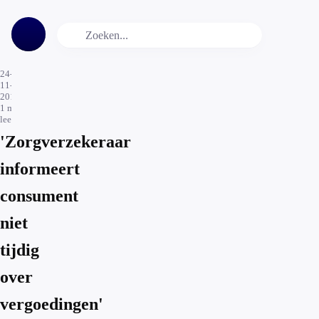
24-
11-
2016
1
min.
leestijd
'Zorgverzekeraar
informeert
consument
niet
tijdig
over
vergoedingen'