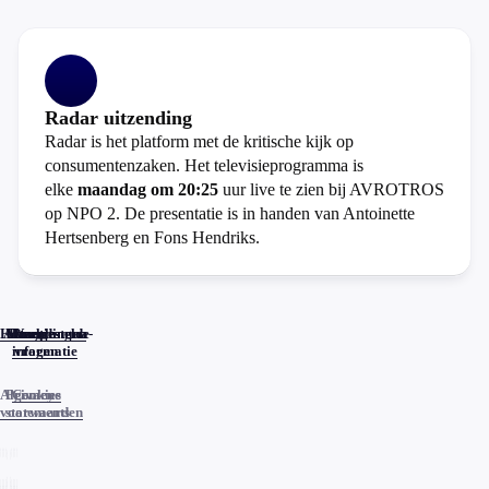
Radar uitzending
Radar is het platform met de kritische kijk op
consumentenzaken. Het televisieprogramma is
elke
maandag om 20:25
uur live te zien bij AVROTROS
op NPO 2. De presentatie is in handen van Antoinette
Hertsenberg en Fons Hendriks.
Home
Actueel
Uitzendingen
Reacties
Programma-
Veelgestelde
informatie
vragen
Algemene
Privacy
Cookies
voorwaarden
statements