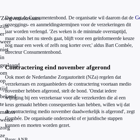
Ge
'Zorgverzekeraars
Dat zegt de Consumentenbond. De organisatie wil daarom dat de
opzeggings- en aanmeldingstermijnen voor de verzekeringen dit
zijn
jaar worden verlengd. 'Zes weken is de minimale overstaptijd,
er
maar zoals het nu steeds gaat, blijft voor een geïnformeerde keuze
weer
nog maar een week of zelfs nog korter over,' aldus Bart Combée,
niet
directeur Consumentenbond.
in
geslaagd
Contractering eind november afgerond
om
Ook moet de Nederlandse Zorgautoriteit (NZa) regelen dat
op
verzekeraars en zorgaanbieders de contractering voortaan medio
tijd
november hebben afgerond, stelt de bond. 'Omdat iedere
bekend
wijziging bij een verzekeraar voor alle verzekerden die al een
te
keus gemaakt hebben consequenties kan hebben, willen wij dat
maken
de contractering medio november daadwerkelijk is afgerond', zegt
Combée. De organisatie onderzoekt of er juridische stappen
welke
kunnen en moeten worden gezet.
zorg
ze
Bron: ANP