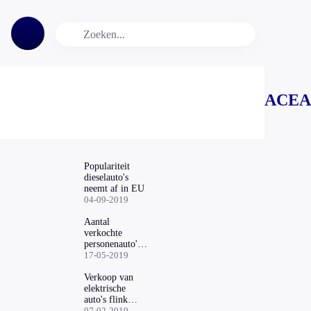
ACEA
Populariteit
dieselauto's
neemt af in EU
04-09-2019
Aantal
verkochte
personenauto's
is gedaald
17-05-2019
Verkoop van
elektrische
auto's flink
gestegen
07-02-2019