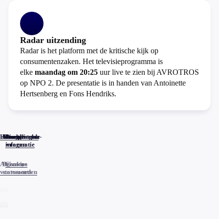
Radar uitzending
Radar is het platform met de kritische kijk op
consumentenzaken. Het televisieprogramma is
elke
maandag om 20:25
uur live te zien bij AVROTROS
op NPO 2. De presentatie is in handen van Antoinette
Hertsenberg en Fons Hendriks.
Home
Actueel
Uitzendingen
Reacties
Programma-
Veelgestelde
informatie
vragen
Algemene
Privacy
Cookies
voorwaarden
statements