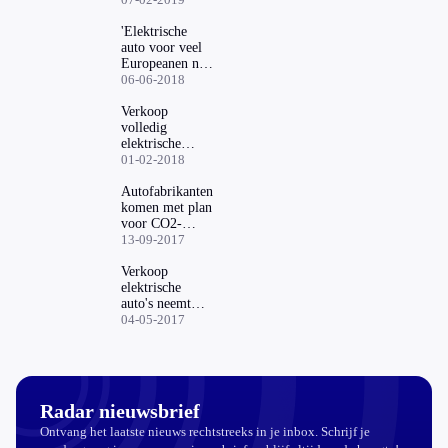
'Elektrische
auto voor veel
Europeanen niet
te betalen'
06-06-2018
Verkoop
volledig
elektrische
auto's stevig in
01-02-2018
de lift
Autofabrikanten
komen met plan
voor CO2-
reductie
13-09-2017
Verkoop
elektrische
auto's neemt
flink toe
04-05-2017
Radar nieuwsbrief
Ontvang het laatste nieuws rechtstreeks in je inbox. Schrijf je