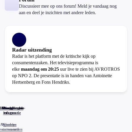
Discussieer mee op ons forum! Meld je vandaag nog
aan en deel je inzichten met andere leden.
Radar uitzending
Radar is het platform met de kritische kijk op
consumentenzaken. Het televisieprogramma is
elke
maandag om 20:25
uur live te zien bij AVROTROS
op NPO 2. De presentatie is in handen van Antoinette
Hertsenberg en Fons Hendriks.
Home
Actueel
Uitzendingen
Reacties
Programma-
Veelgestelde
informatie
vragen
Algemene
Privacy
Cookies
voorwaarden
statements