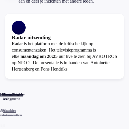
aan en deel je inzichten met andere leden.
Radar uitzending
Radar is het platform met de kritische kijk op
consumentenzaken. Het televisieprogramma is
elke
maandag om 20:25
uur live te zien bij AVROTROS
op NPO 2. De presentatie is in handen van Antoinette
Hertsenberg en Fons Hendriks.
Home
Actueel
Uitzendingen
Reacties
Programma-
Veelgestelde
informatie
vragen
Algemene
Privacy
Cookies
voorwaarden
statements