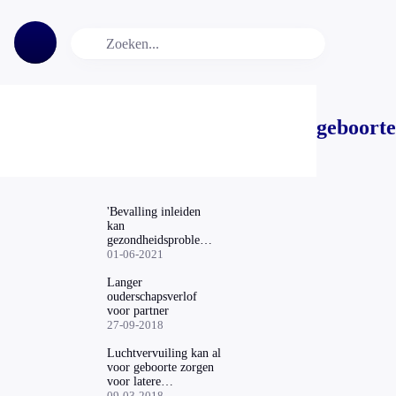
geboorte
'Bevalling inleiden
kan
gezondheidsproblemen
kind opleveren'
01-06-2021
Langer
ouderschapsverlof
voor partner
27-09-2018
Luchtvervuiling kan al
voor geboorte zorgen
voor latere
gedragsproblemen
09-03-2018