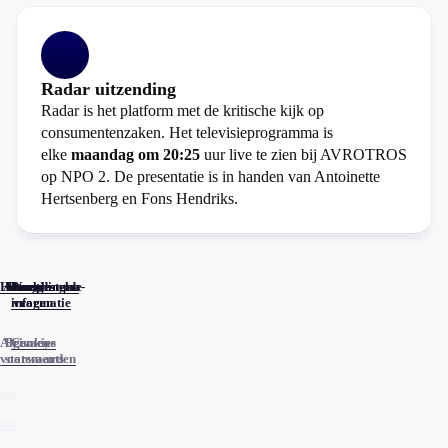
Radar uitzending
Radar is het platform met de kritische kijk op
consumentenzaken. Het televisieprogramma is
elke
maandag om 20:25
uur live te zien bij AVROTROS
op NPO 2. De presentatie is in handen van Antoinette
Hertsenberg en Fons Hendriks.
Home
Actueel
Uitzendingen
Reacties
Programma-
Veelgestelde
informatie
vragen
Algemene
Privacy
Cookies
voorwaarden
statements