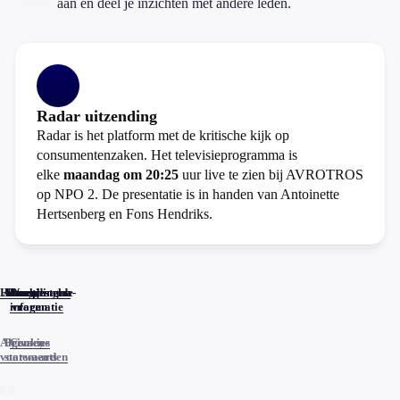
aan en deel je inzichten met andere leden.
Radar uitzending
Radar is het platform met de kritische kijk op
consumentenzaken. Het televisieprogramma is
elke
maandag om 20:25
uur live te zien bij AVROTROS
op NPO 2. De presentatie is in handen van Antoinette
Hertsenberg en Fons Hendriks.
Home
Actueel
Uitzendingen
Reacties
Programma-
Veelgestelde
informatie
vragen
Algemene
Privacy
Cookies
voorwaarden
statements