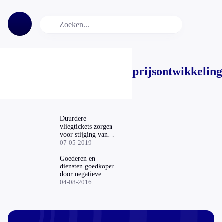
prijsontwikkeling
Duurdere
vliegtickets zorgen
voor stijging van
gemiddelde
07-05-2019
consumentenprijzen
Goederen en
diensten goedkoper
door negatieve
inflatie
04-08-2016