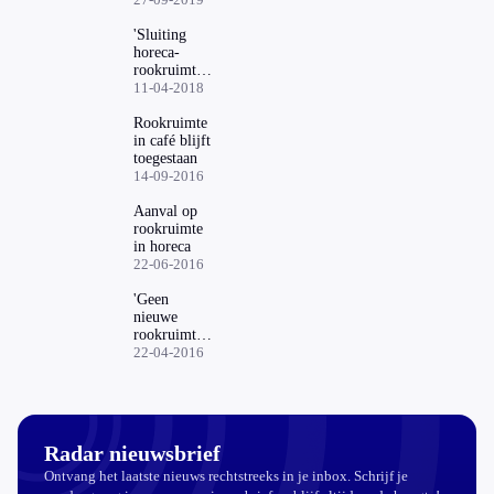
per direct
verboden
'Sluiting
horeca-
rookruimte
leidt tot
11-04-2018
overlast
voor
Rookruimte
omwonende'
in café blijft
toegestaan
14-09-2016
Aanval op
rookruimte
in horeca
22-06-2016
'Geen
nieuwe
rookruimtes
in horeca'
22-04-2016
Radar nieuwsbrief
Ontvang het laatste nieuws rechtstreeks in je inbox. Schrijf je