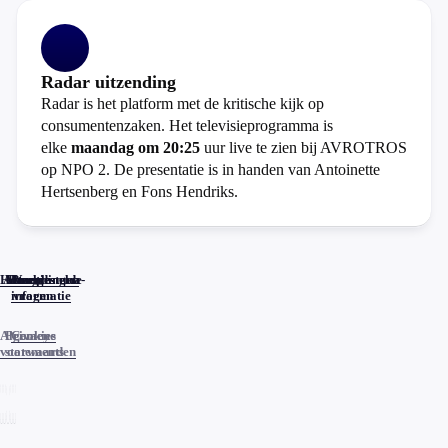
Radar uitzending
Radar is het platform met de kritische kijk op
consumentenzaken. Het televisieprogramma is
elke
maandag om 20:25
uur live te zien bij AVROTROS
op NPO 2. De presentatie is in handen van Antoinette
Hertsenberg en Fons Hendriks.
Home
Actueel
Uitzendingen
Reacties
Programma-
Veelgestelde
informatie
vragen
Algemene
Privacy
Cookies
voorwaarden
statements