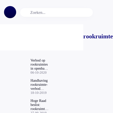
rookruimte
Verbod op
rookruimtes
in openbare
gebouwen
06-10-2020
vanaf juli
2021,
Handhaving
bedrijfsleven
rookruimte-
volgt in
verbod
2022
vanaf 1 april
18-10-2019
Hoge Raad
beslist:
rookruimtes
in horeca
27-09-2019