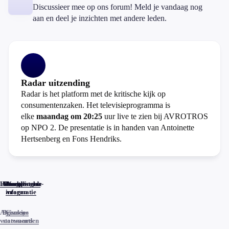
Discussieer mee op ons forum! Meld je vandaag nog
aan en deel je inzichten met andere leden.
Radar uitzending
Radar is het platform met de kritische kijk op
consumentenzaken. Het televisieprogramma is
elke
maandag om 20:25
uur live te zien bij AVROTROS
op NPO 2. De presentatie is in handen van Antoinette
Hertsenberg en Fons Hendriks.
Home
Actueel
Uitzendingen
Reacties
Programma-
Veelgestelde
informatie
vragen
Algemene
Privacy
Cookies
voorwaarden
statements