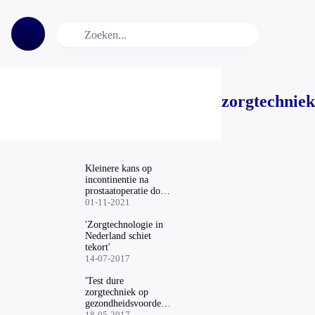
zorgtechniek
Kleinere kans op
incontinentie na
prostaatoperatie door
nieuwe techniek
01-11-2021
'Zorgtechnologie in
Nederland schiet
tekort'
14-07-2017
'Test dure
zorgtechniek op
gezondheidsvoordelen
voor toevoeging aan
18-05-2017