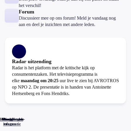
het verschil!
Forum
Discussieer mee op ons forum! Meld je vandaag nog
aan en deel je inzichten met andere leden.
Radar uitzending
Radar is het platform met de kritische kijk op
consumentenzaken. Het televisieprogramma is
elke
maandag om 20:25
uur live te zien bij AVROTROS
op NPO 2. De presentatie is in handen van Antoinette
Hertsenberg en Fons Hendriks.
Home
Actueel
Uitzendingen
Reacties
Programma-
Veelgestelde
informatie
vragen