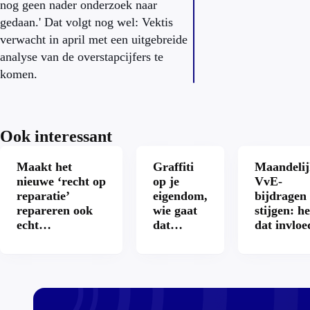
nog geen nader onderzoek naar
gedaan.' Dat volgt nog wel: Vektis
verwacht in april met een uitgebreide
analyse van de overstapcijfers te
komen.
Ook interessant
Maakt het
Graffiti
Maandelij
nieuwe ‘recht op
op je
VvE-
reparatie’
eigendom,
bijdragen
repareren ook
wie gaat
stijgen: he
echt
dat
dat invloe
aantrekkelijker?
betalen?
op je
hypothee