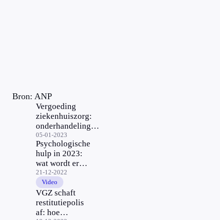
Bron: ANP
Vergoeding
ziekenhuiszorg:
onderhandelingen
waarschijnlijk
05-01-2023
Psychologische
niet rond voor 1
hulp in 2023:
februari
wat wordt er
vergoed?
21-12-2022
Video
VGZ schaft
restitutiepolis
af: hoe