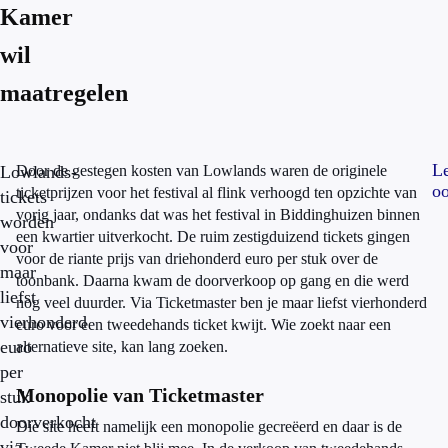
Kamer
wil
maatregelen
L
Lowlands-
Door de gestegen kosten van Lowlands waren de originele
oo
ticketprijzen voor het festival al flink verhoogd ten opzichte van
tickets
vorig jaar, ondanks dat was het festival in Biddinghuizen binnen
worden
een kwartier uitverkocht. De ruim zestigduizend tickets gingen
voor
voor de riante prijs van driehonderd euro per stuk over de
maar
toonbank. Daarna kwam de doorverkoop op gang en die werd
liefst
nog veel duurder. Via Ticketmaster ben je maar liefst vierhonderd
vierhonderd
euro voor een tweedehands ticket kwijt. Wie zoekt naar een
euro
alternatieve site, kan lang zoeken.
per
Monopolie van Ticketmaster
stuk
doorverkocht
Die site heeft namelijk een monopolie gecreëerd en daar is de
via