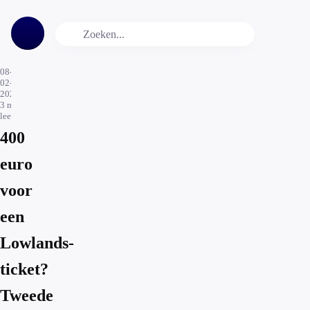
08-
02-
2023
3
min.
leestijd
400
euro
voor
een
Lowlands-
ticket?
Tweede