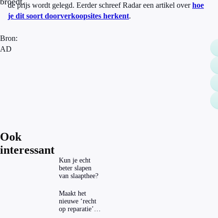
broedt.
de prijs wordt gelegd. Eerder schreef Radar een artikel over
hoe
je dit soort doorverkoopsites herkent
.
Bron:
AD
Ook
interessant
Kun je echt
beter slapen
van slaapthee?
Maakt het
nieuwe ‘recht
op reparatie’
repareren ook