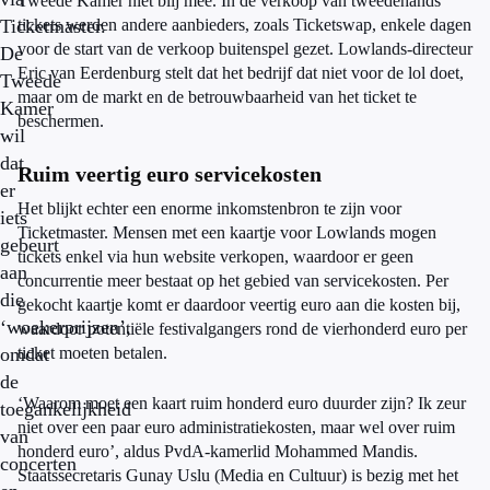
Tweede Kamer niet blij mee. In de verkoop van tweedehands
Ticketmaster.
tickets werden andere aanbieders, zoals Ticketswap, enkele dagen
voor de start van de verkoop buitenspel gezet. Lowlands-directeur
De
Eric van Eerdenburg stelt dat het bedrijf dat niet voor de lol doet,
Tweede
maar om de markt en de betrouwbaarheid van het ticket te
Kamer
beschermen.
wil
dat
Ruim veertig euro servicekosten
er
Het blijkt echter een enorme inkomstenbron te zijn voor
iets
Ticketmaster. Mensen met een kaartje voor Lowlands mogen
gebeurt
tickets enkel via hun website verkopen, waardoor er geen
aan
concurrentie meer bestaat op het gebied van servicekosten. Per
die
gekocht kaartje komt er daardoor veertig euro aan die kosten bij,
‘woekerprijzen’,
waardoor potentiële festivalgangers rond de vierhonderd euro per
omdat
ticket moeten betalen.
de
‘
Waarom moet een kaart ruim honderd euro duurder zijn? Ik zeur
toegankelijkheid
niet over een paar euro administratiekosten, maar wel over ruim
van
honderd euro
’, aldus PvdA-kamerlid Mohammed Mandis.
concerten
Staatssecretaris Gunay Uslu (Media en Cultuur) is bezig met het