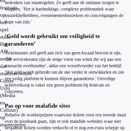
en
bedenken van maatregelen. Ze geeft aan de ontstane zorgen te
festivals
snappen. ‘
Het is hardnekkige, complexe problematiek waar
op
muziekliefhebbers, evenementenbezoekers en concertgangers de
het
dupe van zijn.’
spel
‘Geld wordt gebruikt om veiligheid te
staat.
garanderen’
Het
AD
Ticketmaster zelf geeft aan zich van geen kwaad bewust te zijn.
meldt
‘De servicekosten zijn de enige vorm van winst die wij aan een
dat
transactie overhouden’, aldus een woordvoerder van het bedrijf.
‘Het geld wordt gebruikt om de site verder te ontwikkelen en om
staatssecretaris
een veilig platform te kunnen blijven garanderen.’ Onveilige
Gunay
ticketverkoop is vaker een groot probleem bij festivals en
Uslu
concerten.
(Media
en
Pas op voor malafide sites
Cultuur)
Behalve de woekerprijzen waarvoor tickets voor een tweede maal
op
over de toonbank gaan, zijn er ook malafide websites waar niet
maatregelen
bestaande tickets worden verkocht of er nog een extra schepje op