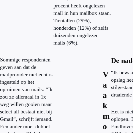
procent heeft ongelezen
mail in hun mailbox staan.
Tientallen (29%),
honderden (12%) of zelfs
duizenden ongelezen
mails (6%).
Sommige respondenten
De nade
geven aan dat de
“Ik bewaar
V
mailprovider niet echt is
opslag he
ingesteld op het
a
stilgestaa
opruimen van mails: “Ik
a
draaiende
zou ze allemaal in 1x
k
weg willen gooien maar
select all bestaat niet bij
Het is nie
m
Gmail”, schrijft iemand.
oplopen. 
o
Een ander moet dubbel
Eindhoven