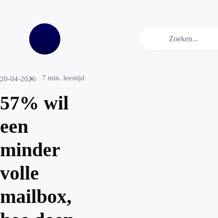
7
min. leestijd
20-04-2026
57% wil
een
minder
volle
mailbox,