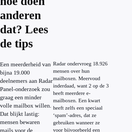
hoe doen
anderen
dat? Lees
de tips
Radar ondervroeg 18.926
Een meerderheid van
mensen over hun
bijna 19.000
mailboxen. Meervoud
deelnemers aan Radar
inderdaad, want 2 op de 3
Panel-onderzoek zou
heeft meerdere e-
graag een minder
mailboxen. Een kwart
volle mailbox willen.
heeft zelfs een speciaal
Dat blijkt lastig:
‘spam’-adres, dat ze
mensen bewaren
gebruiken wanneer ze
mails voor de
voor bijvoorbeeld een