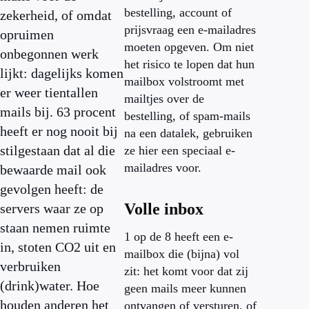
bestelling, account of
zekerheid, of omdat
prijsvraag een e-mailadres
opruimen
moeten opgeven. Om niet
onbegonnen werk
het risico te lopen dat hun
lijkt: dagelijks komen
mailbox volstroomt met
er weer tientallen
mailtjes over de
mails bij. 63 procent
bestelling, of spam-mails
heeft er nog nooit bij
na een datalek, gebruiken
stilgestaan dat al die
ze hier een speciaal e-
mailadres voor.
bewaarde mail ook
gevolgen heeft: de
Volle inbox
servers waar ze op
staan nemen ruimte
1 op de 8 heeft een e-
in, stoten CO2 uit en
mailbox die (bijna) vol
verbruiken
zit: het komt voor dat zij
(drink)water. Hoe
geen mails meer kunnen
houden anderen het
ontvangen of versturen, of