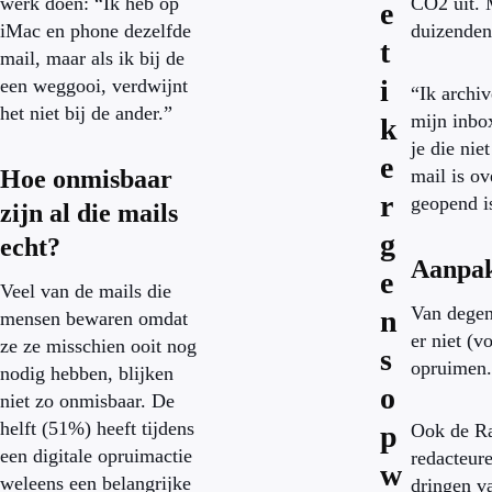
werk doen: “Ik heb op
CO2 uit. 
e
iMac en phone dezelfde
duizenden 
t
mail, maar als ik bij de
i
een weggooi, verdwijnt
“Ik archiv
het niet bij de ander.”
mijn inbox
k
je die ni
e
Hoe onmisbaar
mail is ov
r
geopend is
zijn al die mails
g
echt?
Aanpak
e
Veel van de mails die
Van degen
n
mensen bewaren omdat
er niet (
ze ze misschien ooit nog
s
opruimen.
nodig hebben, blijken
o
niet zo onmisbaar. De
helft (51%) heeft tijdens
p
Ook de Ra
een digitale opruimactie
redacteure
w
weleens een belangrijke
dringen v