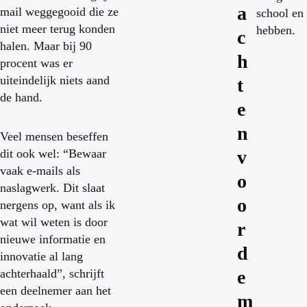
a
mail weggegooid die ze
school en 
niet meer terug konden
hebben.
c
halen. Maar bij 90
h
procent was er
uiteindelijk niets aand
t
de hand.
e
n
Veel mensen beseffen
dit ook wel: “Bewaar
v
vaak e-mails als
o
naslagwerk. Dit slaat
o
nergens op, want als ik
wat wil weten is door
r
nieuwe informatie en
d
innovatie al lang
achterhaald”, schrijft
e
een deelnemer aan het
m