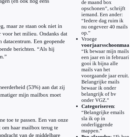
agen (en ook nog eens
de maand box
opschonen”, schrijft
iemand. Een ander:
“Iedere dag ruim ik
eg, maar ze staan ook niet in
nu ongeveer 40 mails
op.”
er voor het milieu. Ondanks dat
Vroege
een datacentrum. Een geopende
voorjaarsschoonmaak
:
pende berichten. “Als hij
“Ik bewaar mijn mails
om.”
een jaar en in februari
gooi ik bijna alle
mails van het
voorgaande jaar eruit.
Belangrijke mails
meerderheid (53%) aan dat zij
bewaar ik onder
belangrijk of bv
elmatiger mijn mailbox moet
onder VGZ.”
Categoriseren
:
“Belangrijke emails
sla ik op in
ne toe te passen. Een van onze
onderliggende
kt om haar mailbox terug te
mappen.”
opdracht van de middelbare
Per afzender
: “Ik ben