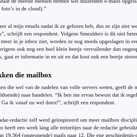
Maar de meeste mensen hebben wel duizenden e-mails opgesl
foto’s in de cloud).”
eer al mijn emails nadat ik ze gelezen heb, dus ze zijn niet w
”, schrijft een respondent. Volgens Smeulders is dit niet bet
et meer in je inbox ziet, worden ze nog steeds opgeslagen in 
erigens ook nog een heel klein beetje vervuilender dan ongeo
, gaat er informatie in en uit en dat kost ook een beetje stro
ken die mailbox
en die wel van de nadelen van volle servers weten, geeft de 
voldoende) naar handelen. “Ik ben me ervan bewust dat ik reg
 Ga ik vanaf nu wel doen!”, schrijft een respondent.
dar-redactie zelf werd geïnspireerd om meer mailbox discipli
n heeft een week lang alle treinritjes naar de redactie gebrui
an 19.364 (ongeopende) mails naar 12. Die ene geschiedenis-