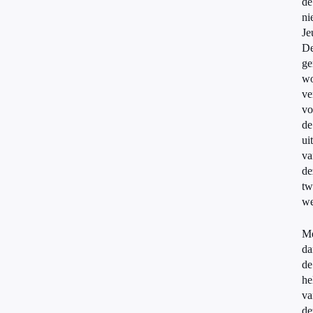
de
ni
Je
D
ge
wo
ve
vo
de
ui
va
de
tw
we
M
da
de
he
va
de