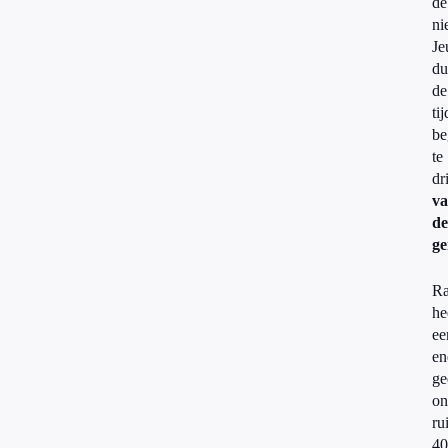
de
ni
Je
du
de
tij
be
te
dr
va
de
ge
Ra
he
ee
en
ge
on
ru
40