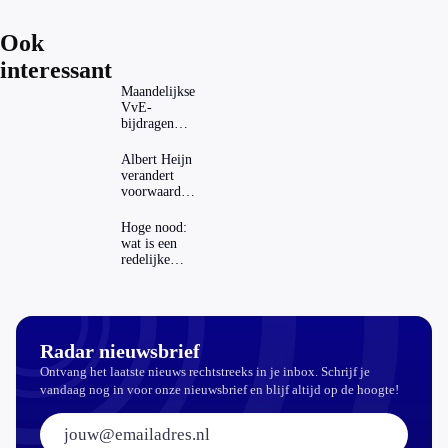
Ook
interessant
Maandelijkse
VvE-
bijdragen
stijgen: heeft
dat invloed
Albert Heijn
op je
verandert
hypotheek?
voorwaarden
koopzegels:
mag dat
Hoge nood:
zomaar?
wat is een
redelijke
prijs voor
een openbaar
toilet?
Radar nieuwsbrief
Ontvang het laatste nieuws rechtstreeks in je inbox. Schrijf je
vandaag nog in voor onze nieuwsbrief en blijf altijd op de hoogte!
E-mailadres: