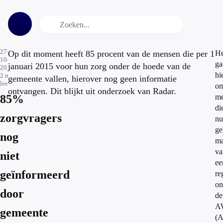
27-
Op dit moment heeft 85 procent van de mensen die per 1
He
10-
ga
januari 2015 voor hun zorg onder de hoede van de
2014
hi
2
min.
gemeente vallen, hierover nog geen informatie
leestijd
o
ontvangen. Dit blijkt uit onderzoek van Radar.
85%
me
di
zorgvragers
nu
ge
nog
m
va
niet
ee
geïnformeerd
re
on
door
de
A
gemeente
(A