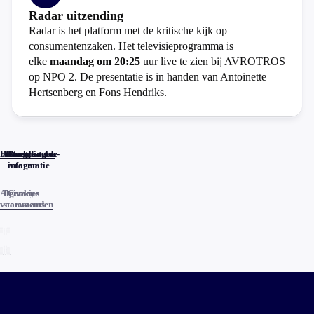
Radar uitzending
Radar is het platform met de kritische kijk op
consumentenzaken. Het televisieprogramma is
elke
maandag om 20:25
uur live te zien bij AVROTROS
op NPO 2. De presentatie is in handen van Antoinette
Hertsenberg en Fons Hendriks.
Home
Actueel
Uitzendingen
Reacties
Programma-
Veelgestelde
informatie
vragen
Algemene
Privacy
Cookies
voorwaarden
statements