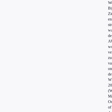
W
Bi
Zi
en
st
wa
de
A
wo
ve
zu
va
on
de
W
20
(W
Ma
On
of